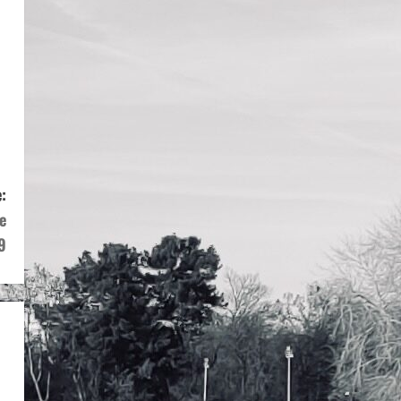
:
e
9