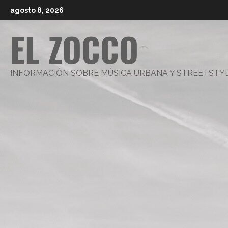
Saltar
agosto 8, 2026
al
EL ZOCCO
contenido
INFORMACIÓN SOBRE MÚSICA URBANA Y STREETSTY