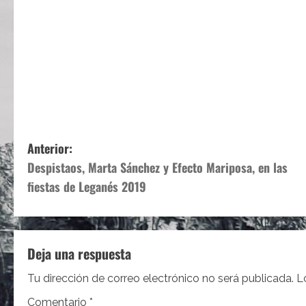
N
Anterior:
Despistaos, Marta Sánchez y Efecto Mariposa, en las
a
fiestas de Leganés 2019
v
e
Deja una respuesta
g
Tu dirección de correo electrónico no será publicada.
L
a
Comentario
*