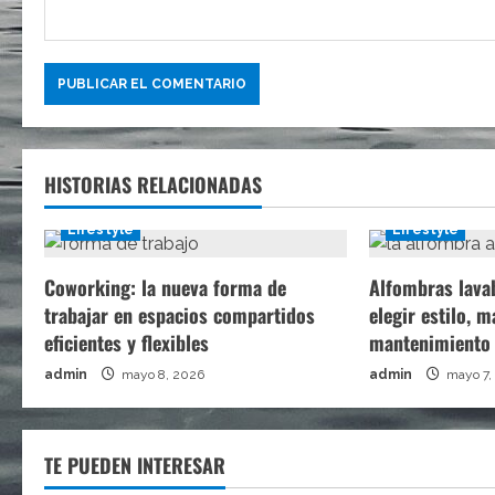
d
a
s
HISTORIAS RELACIONADAS
Lifestyle
Lifestyle
Coworking: la nueva forma de
Alfombras lava
trabajar en espacios compartidos
elegir estilo, m
eficientes y flexibles
mantenimiento
admin
mayo 8, 2026
admin
mayo 7,
TE PUEDEN INTERESAR