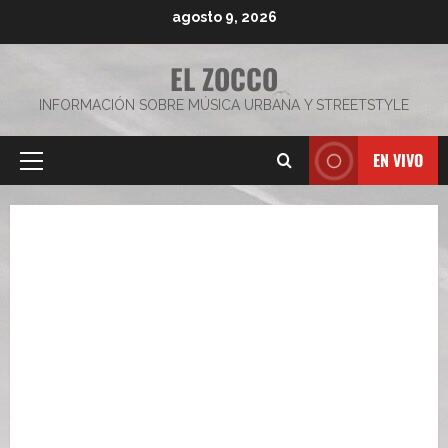
Saltar
agosto 9, 2026
al
contenido
EL ZOCCO
INFORMACIÓN SOBRE MÚSICA URBANA Y STREETSTYLE
EN VIVO
Menú
principal