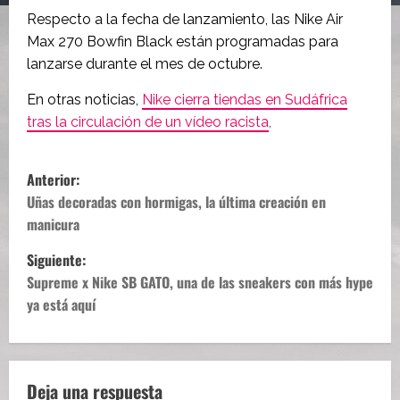
Respecto a la fecha de lanzamiento, las Nike Air
Max 270 Bowfin Black están programadas para
lanzarse durante el mes de octubre.
En otras noticias,
Nike cierra tiendas en Sudáfrica
tras la circulación de un vídeo racista
,
N
Anterior:
a
Uñas decoradas con hormigas, la última creación en
manicura
v
Siguiente:
e
Supreme x Nike SB GATO, una de las sneakers con más hype
ya está aquí
g
a
c
Deja una respuesta