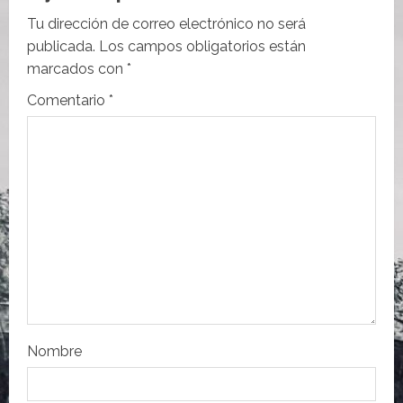
i
Tu dirección de correo electrónico no será
publicada.
Los campos obligatorios están
ó
marcados con
*
n
Comentario
*
d
e
e
n
t
r
Nombre
a