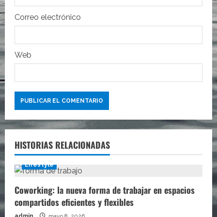
a
Correo electrónico
d
a
Web
s
HISTORIAS RELACIONADAS
Lifestyle
Coworking: la nueva forma de trabajar en espacios
compartidos eficientes y flexibles
admin
mayo 8, 2026