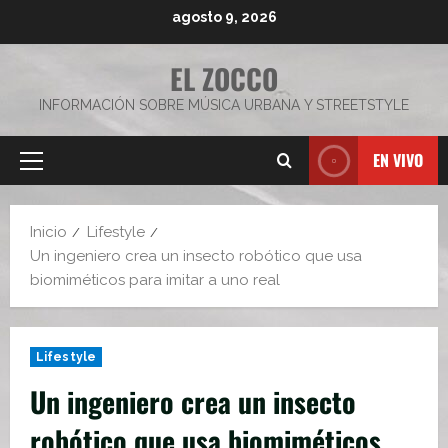
Saltar
agosto 9, 2026
al
contenido
EL ZOCCO
INFORMACIÓN SOBRE MÚSICA URBANA Y STREETSTYLE
EN VIVO
Menú
principal
Inicio
Lifestyle
Un ingeniero crea un insecto robótico que usa
biomiméticos para imitar a uno real
Lifestyle
Un ingeniero crea un insecto
robótico que usa biomiméticos