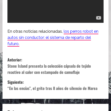
En otras noticias relacionadas,
los perros robot en
autos sin conductor: el sistema de reparto del
futuro.
N
Anterior:
a
Stone Island presenta la colección cápsula de tejido
reactivo al calor con estampado de camuflaje
v
Siguiente:
e
“En las encías”, el grito tras 8 años de silencio de Marea
g
a