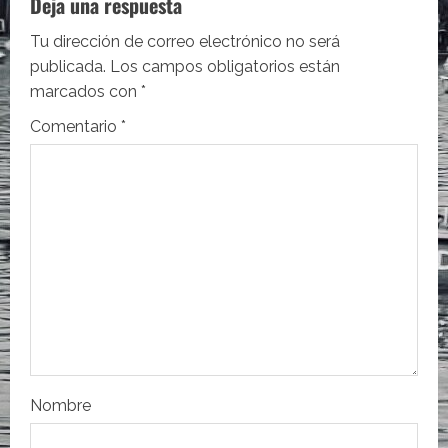
Deja una respuesta
c
Tu dirección de correo electrónico no será
i
publicada.
Los campos obligatorios están
marcados con
*
ó
Comentario
*
n
d
e
e
n
t
r
Nombre