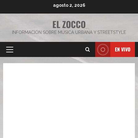
Saltar
agosto 2, 2026
al
contenido
EL ZOCCO
INFORMACIÓN SOBRE MÚSICA URBANA Y STREETSTYLE
EN VIVO
Menú
principal