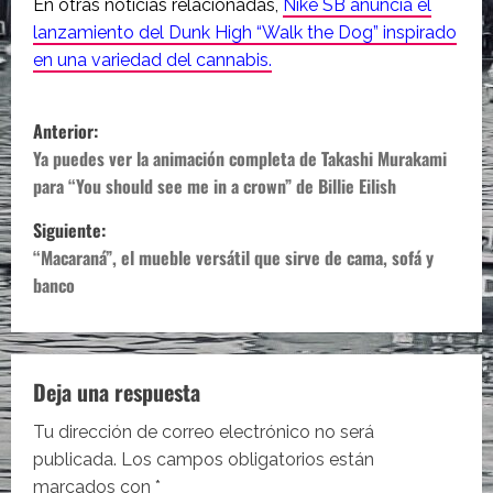
En otras noticias relacionadas,
Nike SB anuncia el
lanzamiento del Dunk High “Walk the Dog” inspirado
en una variedad del cannabis.
N
Anterior:
a
Ya puedes ver la animación completa de Takashi Murakami
para “You should see me in a crown” de Billie Eilish
v
Siguiente:
e
“Macaraná”, el mueble versátil que sirve de cama, sofá y
banco
g
a
c
Deja una respuesta
i
Tu dirección de correo electrónico no será
publicada.
Los campos obligatorios están
ó
marcados con
*