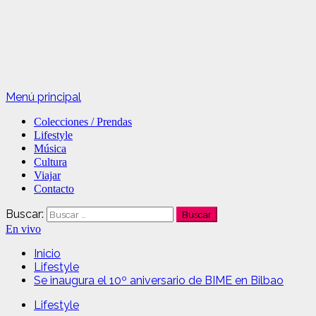
Menú principal
Colecciones / Prendas
Lifestyle
Música
Cultura
Viajar
Contacto
Buscar:
En vivo
Inicio
Lifestyle
Se inaugura el 10º aniversario de BIME en Bilbao
Lifestyle