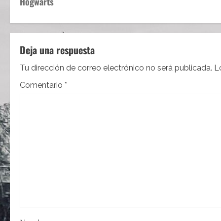
Hogwarts
v
e
Deja una respuesta
g
Tu dirección de correo electrónico no será publicada.
L
a
Comentario
*
c
i
ó
n
d
e