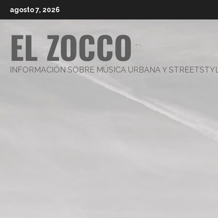
Saltar
agosto 7, 2026
al
EL ZOCCO
contenido
INFORMACIÓN SOBRE MÚSICA URBANA Y STREETSTY