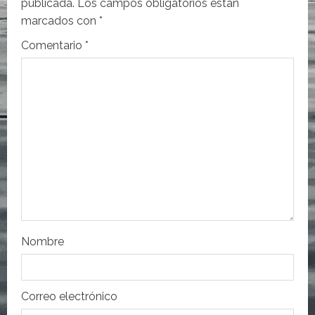
publicada.
Los campos obligatorios están
ó
marcados con
*
n
Comentario
*
d
e
e
n
t
r
Nombre
a
d
Correo electrónico