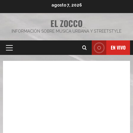
Saltar
agosto 7, 2026
al
contenido
EL ZOCCO
INFORMACIÓN SOBRE MÚSICA URBANA Y STREETSTYLE
EN VIVO
Menú
principal