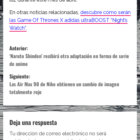
En otras noticias relacionadas,
descubre cómo serán
las Game Of Thrones X adidas ultraBOOST “Night’s
Watch”.
N
Anterior:
a
‘Naruto Shinden’ recibirá otra adaptación en forma de serie
de anime
v
Siguiente:
e
Las Air Max 90 de Nike obtienen un cambio de imagen
totalmente rojo
g
a
c
Deja una respuesta
i
Tu dirección de correo electrónico no será