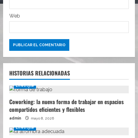
a
s
Web
HISTORIAS RELACIONADAS
Lifestyle
Coworking: la nueva forma de trabajar en espacios
compartidos eficientes y flexibles
admin
mayo 8, 2026
Lifestyle