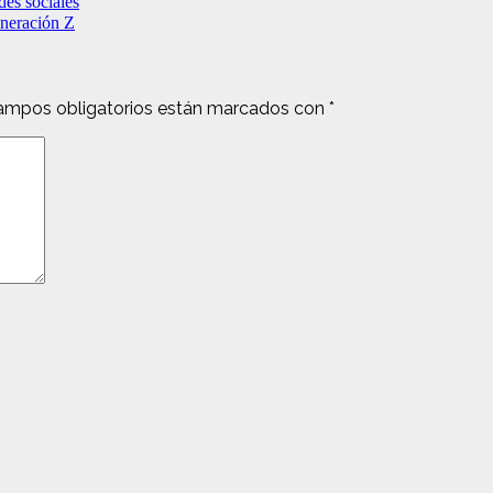
des sociales
eneración Z
ampos obligatorios están marcados con
*