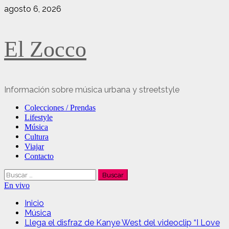
Saltar
agosto 6, 2026
al
contenido
El Zocco
Información sobre música urbana y streetstyle
Menú
Colecciones / Prendas
principal
Lifestyle
Música
Cultura
Viajar
Contacto
Buscar:
En vivo
Inicio
Música
Llega el disfraz de Kanye West del videoclip “I Love