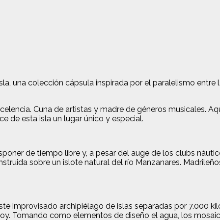
la, una colección cápsula inspirada por el paralelismo entre
encia. Cuna de artistas y madre de géneros musicales. Aquí n
e de esta isla un lugar único y especial.
oner de tiempo libre y, a pesar del auge de los clubs náutico
nstruida sobre un islote natural del río Manzanares. Madrileñ
este improvisado archipiélago de islas separadas por 7.000 ki
e hoy. Tomando como elementos de diseño el agua, los mosaicos