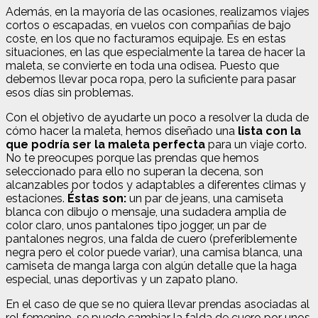
Además, en la mayoría de las ocasiones, realizamos viajes
cortos o escapadas, en vuelos con compañías de bajo
coste, en los que no facturamos equipaje. Es en estas
situaciones, en las que especialmente la tarea de hacer la
maleta, se convierte en toda una odisea. Puesto que
debemos llevar poca ropa, pero la suficiente para pasar
esos días sin problemas.
Con el objetivo de ayudarte un poco a resolver la duda de
cómo hacer la maleta, hemos diseñado una
lista con la
que podría ser la maleta perfecta
para un viaje corto.
No te preocupes porque las prendas que hemos
seleccionado para ello no superan la decena, son
alcanzables por todos y adaptables a diferentes climas y
estaciones.
Éstas son:
un par de jeans, una camiseta
blanca con dibujo o mensaje, una sudadera amplia de
color claro, unos pantalones tipo jogger, un par de
pantalones negros, una falda de cuero (preferiblemente
negra pero el color puede variar), una camisa blanca, una
camiseta de manga larga con algún detalle que la haga
especial, unas deportivas y un zapato plano.
En el caso de que se no quiera llevar prendas asociadas al
rol femenino, se puede cambiar la falda de cuero por unos