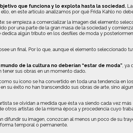
jetivo que funciona y lo explota hasta la sociedad.
La 
 ello, en este artículo analizamos por qué Frida Kahlo no deb
iente: se empieza a comercializar la imagen del elemento sel
do por una parte de la gran masa de la sociedad y comienza a
dedica algún tributo en los desfiles de moda y posteriormen
osee un final. Por lo que, aunque el elemento seleccionado tu
l mundo de la cultura no deberían “estar de moda”
, ya
on tener sus obras en un momento dado.
le como su icono se ha convertido en toda una tendencia en 
 en su éxito no han transcendido sus obras de arte, sino algu
 artista se olvidan a medida que ésta va siendo cada vez más 
e otros artistas de la misma época y procedencia cuyo traba
an difundir su imagen, conozcan al menos un poco de su tra
 de forma temporal o permanente.