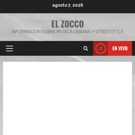
Saltar
agosto 7, 2026
al
contenido
EL ZOCCO
INFORMACIÓN SOBRE MÚSICA URBANA Y STREETSTYLE
EN VIVO
Menú
principal