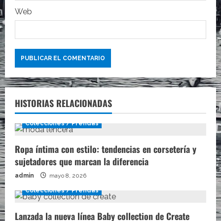
a
Web
s
HISTORIAS RELACIONADAS
Colecciones / Prendas
Ropa íntima con estilo: tendencias en corsetería y
sujetadores que marcan la diferencia
admin
mayo 8, 2026
Colecciones / Prendas
Lanzada la nueva línea Baby collection de Create