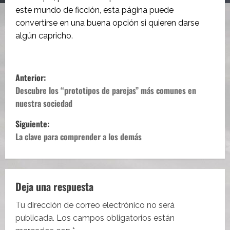
este mundo de ficción, esta página puede
convertirse en una buena opción si quieren darse
algún capricho.
N
Anterior:
a
Descubre los “prototipos de parejas” más comunes en
nuestra sociedad
v
Siguiente:
e
La clave para comprender a los demás
g
a
Deja una respuesta
c
Tu dirección de correo electrónico no será
i
publicada.
Los campos obligatorios están