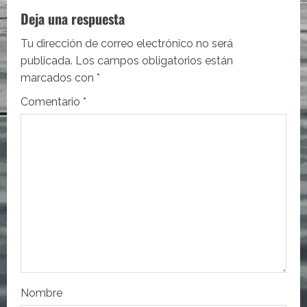
a
Deja una respuesta
c
Tu dirección de correo electrónico no será
i
publicada.
Los campos obligatorios están
marcados con
*
ó
Comentario
*
n
d
e
e
n
t
r
Nombre