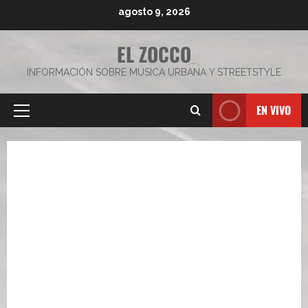
Saltar
agosto 9, 2026
al
contenido
EL ZOCCO
INFORMACIÓN SOBRE MÚSICA URBANA Y STREETSTYLE
EN VIVO
Menú
principal