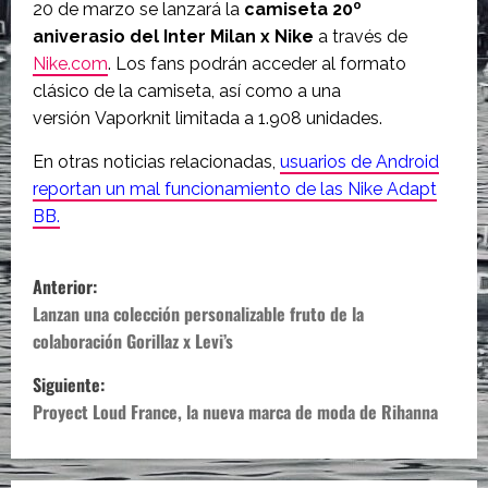
20 de marzo se lanzará la
camiseta 20º
aniverasio del Inter Milan x Nike
a través de
Nike.com
. Los fans podrán acceder al formato
clásico de la camiseta, así como a una
versión Vaporknit limitada a 1.908 unidades.
En otras noticias relacionadas,
usuarios de Android
reportan un mal funcionamiento de las Nike Adapt
BB.
N
Anterior:
a
Lanzan una colección personalizable fruto de la
colaboración Gorillaz x Levi’s
v
Siguiente:
e
Proyect Loud France, la nueva marca de moda de Rihanna
g