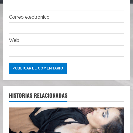
a
Correo electrónico
d
a
Web
s
HISTORIAS RELACIONADAS