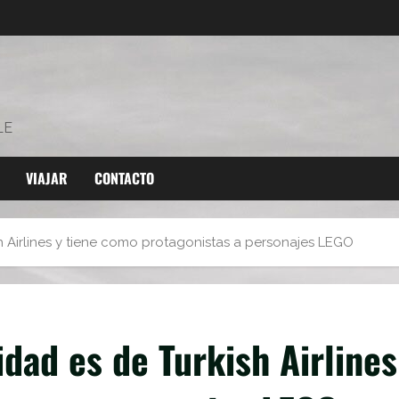
LE
VIAJAR
CONTACTO
h Airlines y tiene como protagonistas a personajes LEGO
idad es de Turkish Airlines