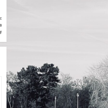
:
a
y