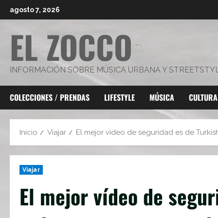
Saltar
agosto 7, 2026
al
EL ZOCCO
contenido
INFORMACIÓN SOBRE MÚSICA URBANA Y STREETSTY
COLECCIONES / PRENDAS
LIFESTYLE
MÚSICA
CULTURA
Inicio
Viajar
El mejor vídeo de seguridad es de Turkis
Viajar
El mejor vídeo de segur