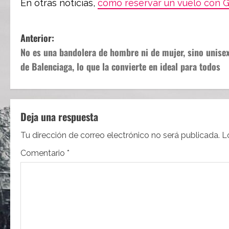
En otras noticias,
cómo reservar un vuelo con G
N
Anterior:
No es una bandolera de hombre ni de mujer, sino unisex
a
de Balenciaga, lo que la convierte en ideal para todos
v
e
Deja una respuesta
g
Tu dirección de correo electrónico no será publicada.
L
a
Comentario
*
c
i
ó