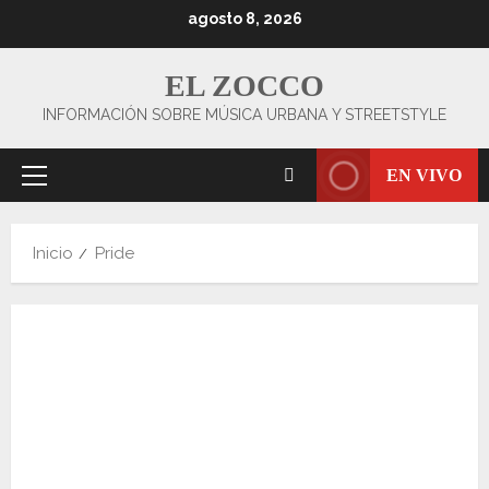
Saltar
agosto 8, 2026
al
contenido
EL ZOCCO
INFORMACIÓN SOBRE MÚSICA URBANA Y STREETSTYLE
EN VIVO
Menú
principal
Inicio
Pride