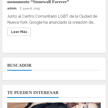
monumento “Stonewall Forever”
admin
junio 6, 2019
Junto al Centro Comunitario LGBT de la Ciudad de
Nueva York, Google ha anunciado la creación de...
Leer
Leer Más
más
acerca
de
Google
celebra
50
años
de
Orgullo
BUSCADOR
con
el
monumento
“Stonewall
Forever”
TE PUEDEN INTERESAR