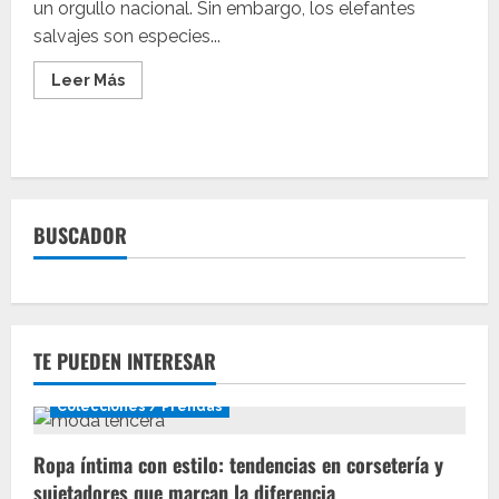
un orgullo nacional. Sin embargo, los elefantes
salvajes son especies...
Leer
Leer Más
más
acerca
de
Hidroterapia:
Nueva
técnica
para
rehabilitar
a
BUSCADOR
elefantes
TE PUEDEN INTERESAR
Colecciones / Prendas
Ropa íntima con estilo: tendencias en corsetería y
sujetadores que marcan la diferencia