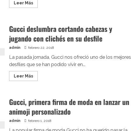
Leer
Leer Más
más
acerca
de
Las
nuevas
Gucci deslumbra cortando cabezas y
slippers
de
jugando con clichés en su desfile
Gucci
que
inspiran
a
admin
febrero 22, 2018
la
industria
La pasada jornada, Gucci nos ofreció uno de los mejores
de
desfiles que se han podido vivir en...
la
moda
Leer
Leer Más
más
acerca
de
Gucci
deslumbra
Gucci, primera firma de moda en lanzar un
cortando
cabezas
animoji personalizado
y
jugando
con
clichés
admin
febrero 1, 2018
en
su
La popular firma de moda Gucci no ha querido pasar la