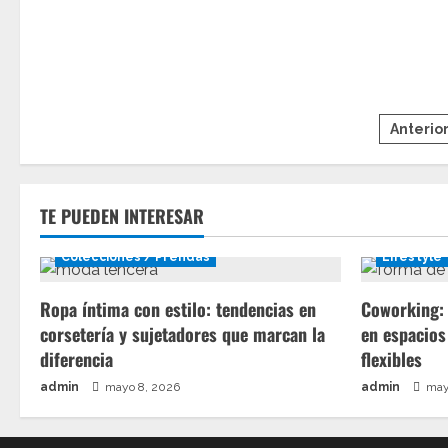
Pagin
Anterio
de
entra
TE PUEDEN INTERESAR
Colecciones / Prendas
Lifestyle
Ropa íntima con estilo: tendencias en
Coworking: 
corsetería y sujetadores que marcan la
en espacios
diferencia
flexibles
admin
mayo 8, 2026
admin
may