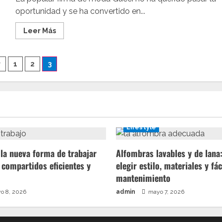
desfile
oportunidad y se ha convertido en...
Leer
Leer Más
más
acerca
de
Gucci,
ación
r
1
2
3
primera
firma
de
moda
en
lanzar
das
un
animoji
personalizado
Lifestyle
la nueva forma de trabajar
Alfombras lavables y de lan
 compartidos eficientes y
elegir estilo, materiales y fác
mantenimiento
o 8, 2026
admin
mayo 7, 2026