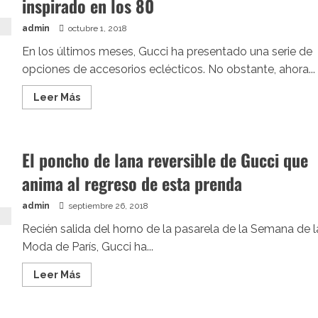
inspirado en los 80
de
serpiente
ya
admin
octubre 1, 2018
está
disponible
En los últimos meses, Gucci ha presentado una serie de
opciones de accesorios eclécticos. No obstante, ahora...
Leer
Leer Más
más
acerca
de
Llega
el
El poncho de lana reversible de Gucci que
accesorio
del
anima al regreso de esta prenda
otoño:
la
nueva
riñonera
admin
septiembre 26, 2018
original
de
Recién salida del horno de la pasarela de la Semana de l
Gucci
Moda de París, Gucci ha...
con
el
logo
Leer
Leer Más
inspirado
más
en
acerca
los
de
80
El