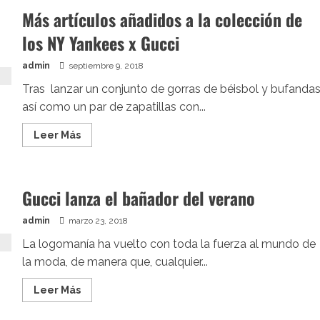
poncho
Más artículos añadidos a la colección de
de
lana
los NY Yankees x Gucci
reversible
de
Gucci
que
admin
septiembre 9, 2018
anima
al
Tras lanzar un conjunto de gorras de béisbol y bufandas
regreso
así como un par de zapatillas con...
de
esta
prenda
Leer
Leer Más
más
acerca
de
Más
artículos
Gucci lanza el bañador del verano
añadidos
a
la
admin
marzo 23, 2018
colección
de
La logomanía ha vuelto con toda la fuerza al mundo de
los
NY
la moda, de manera que, cualquier...
Yankees
x
Gucci
Leer
Leer Más
más
acerca
de