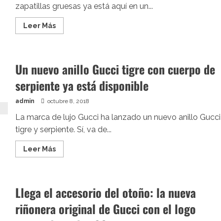
zapatillas gruesas ya está aquí en un...
Leer
Leer Más
más
acerca
de
Las
deportivas
Un nuevo anillo Gucci tigre con cuerpo de
rosas
Rhyton
serpiente ya está disponible
de
Gucci
que
llegan
admin
octubre 8, 2018
para
el
La marca de lujo Gucci ha lanzado un nuevo anillo Gucci
Día
tigre y serpiente. Sí, va de...
Mundial
del
Cáncer
Leer
Leer Más
de
más
Mama
acerca
de
Un
nuevo
Llega el accesorio del otoño: la nueva
anillo
Gucci
riñonera original de Gucci con el logo
tigre
con
cuerpo