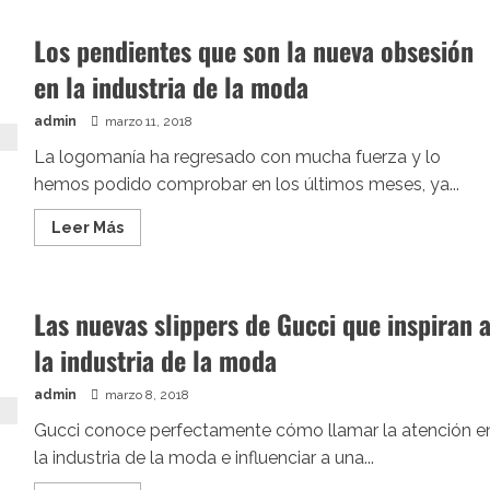
Gucci
lanza
Los pendientes que son la nueva obsesión
el
bañador
en la industria de la moda
del
verano
admin
marzo 11, 2018
La logomanía ha regresado con mucha fuerza y lo
hemos podido comprobar en los últimos meses, ya...
Leer
Leer Más
más
acerca
de
Los
pendientes
Las nuevas slippers de Gucci que inspiran 
que
son
la industria de la moda
la
nueva
obsesión
en
admin
marzo 8, 2018
la
industria
Gucci conoce perfectamente cómo llamar la atención e
de
la industria de la moda e influenciar a una...
la
moda