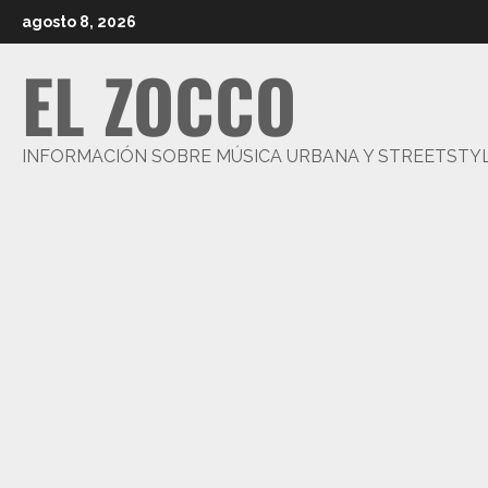
Saltar
agosto 8, 2026
al
EL ZOCCO
contenido
INFORMACIÓN SOBRE MÚSICA URBANA Y STREETSTY