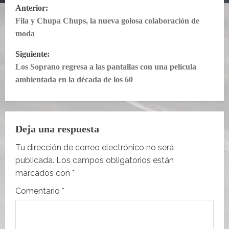
N
Anterior:
Fila y Chupa Chups, la nueva golosa colaboración de
a
moda
v
Siguiente:
e
Los Soprano regresa a las pantallas con una película
ambientada en la década de los 60
g
a
Deja una respuesta
c
Tu dirección de correo electrónico no será
i
publicada.
Los campos obligatorios están
ó
marcados con
*
Comentario
*
n
d