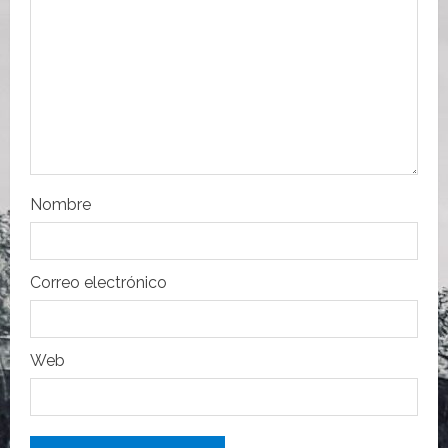
e
e
n
t
r
Nombre
a
d
Correo electrónico
a
s
Web