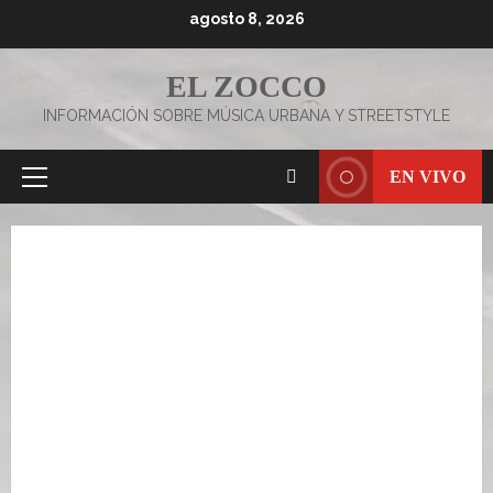
Saltar
agosto 8, 2026
al
contenido
EL ZOCCO
INFORMACIÓN SOBRE MÚSICA URBANA Y STREETSTYLE
EN VIVO
Menú
principal