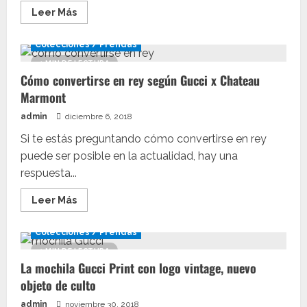
Leer
Leer Más
más
acerca
de
Colecciones / Prendas
El
último
1 MIN DE LECTURA
modelo
Cómo convertirse en rey según Gucci x Chateau
de
las
Marmont
Rhyton
de
admin
diciembre 6, 2018
Gucci
es
puro
Si te estás preguntando cómo convertirse en rey
rock
puede ser posible en la actualidad, hay una
and
roll
respuesta...
Leer
Leer Más
más
acerca
de
Colecciones / Prendas
Cómo
convertirse
1 MIN DE LECTURA
en
La mochila Gucci Print con logo vintage, nuevo
rey
según
objeto de culto
Gucci
x
admin
noviembre 30, 2018
Chateau