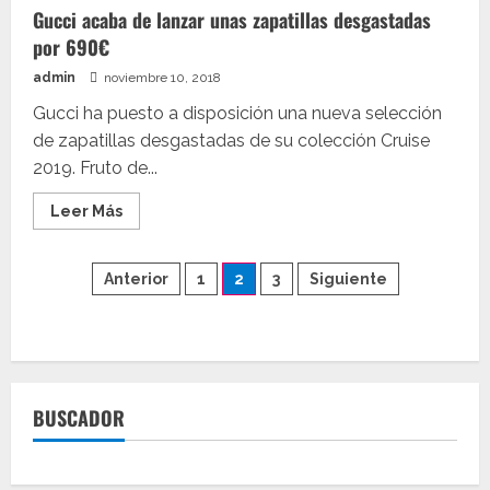
riñonera
Gucci acaba de lanzar unas zapatillas desgastadas
para
salir
por 690€
de
fiesta
admin
noviembre 10, 2018
es
de
Gucci
Gucci ha puesto a disposición una nueva selección
de zapatillas desgastadas de su colección Cruise
2019. Fruto de...
Leer
Leer Más
más
acerca
de
Paginación
Gucci
Anterior
1
2
3
Siguiente
acaba
de
de
lanzar
unas
zapatillas
entradas
desgastadas
por
690€
BUSCADOR