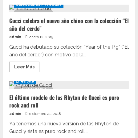
de
Colecciones / Prendas
La
hoodie
1 MIN DE LECTURA
holográfica
Gucci celebra el nuevo año chino con la colección “El
de
Gucci
año del cerdo”
ya
está
admin
enero 12, 2019
disponible
Gucci ha debutado su colección “Year of the Pig” (“El
año del cerdo”) con motivo de la...
Leer
Leer Más
más
acerca
de
Lifestyle
Gucci
celebra
1 MIN DE LECTURA
el
El último modelo de las Rhyton de Gucci es puro
nuevo
año
rock and roll
chino
con
admin
diciembre 21, 2018
la
colección
“El
Ya tenemos una nueva versión de las Rhyton de
año
Gucci y ésta es puro rock and roll....
del
cerdo”