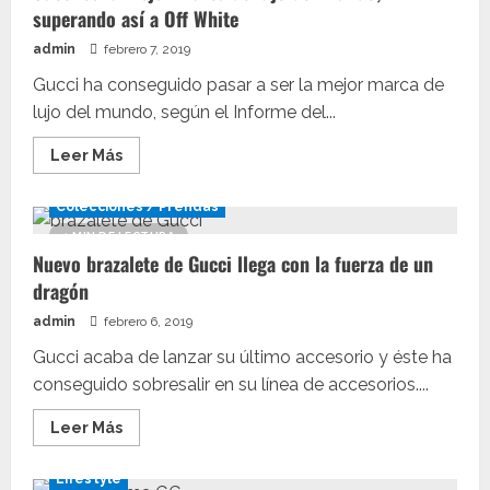
superando así a Off White
admin
febrero 7, 2019
Gucci ha conseguido pasar a ser la mejor marca de
lujo del mundo, según el Informe del...
Leer
Leer Más
más
acerca
de
Colecciones / Prendas
Gucci
es
1 MIN DE LECTURA
la
Nuevo brazalete de Gucci llega con la fuerza de un
mejor
marca
dragón
de
lujo
admin
febrero 6, 2019
del
mundo,
superando
Gucci acaba de lanzar su último accesorio y éste ha
así
conseguido sobresalir en su línea de accesorios....
a
Off
White
Leer
Leer Más
más
acerca
de
Lifestyle
Nuevo