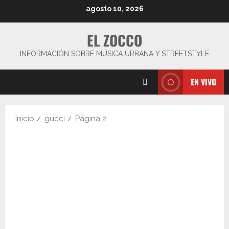
Saltar
agosto 10, 2026
al
contenido
EL ZOCCO
INFORMACIÓN SOBRE MÚSICA URBANA Y STREETSTYLE
EN VIVO
Inicio
gucci
Página 2