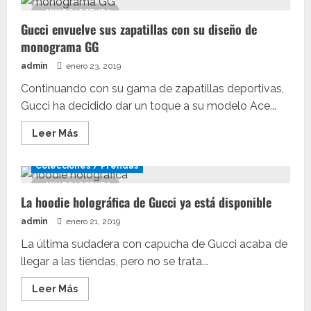
brazalete
1 MIN DE LECTURA
de
Gucci envuelve sus zapatillas con su diseño de
Gucci
llega
monograma GG
con
la
admin
enero 23, 2019
fuerza
de
un
Continuando con su gama de zapatillas deportivas,
dragón
Gucci ha decidido dar un toque a su modelo Ace...
Leer
Leer Más
más
acerca
de
Colecciones / Prendas
Gucci
envuelve
1 MIN DE LECTURA
sus
La hoodie holográfica de Gucci ya está disponible
zapatillas
con
su
admin
enero 21, 2019
diseño
de
La última sudadera con capucha de Gucci acaba de
monograma
GG
llegar a las tiendas, pero no se trata...
Leer
Leer Más
más
acerca