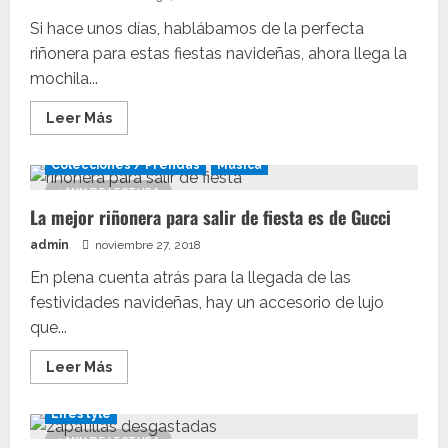
Marmont
Si hace unos días, hablábamos de la perfecta
riñonera para estas fiestas navideñas, ahora llega la
mochila...
Leer
Leer Más
más
acerca
de
Colecciones / Prendas
Música
La
mochila
1 MIN DE LECTURA
Gucci
La mejor riñonera para salir de fiesta es de Gucci
Print
con
logo
admin
noviembre 27, 2018
vintage,
nuevo
En plena cuenta atrás para la llegada de las
objeto
de
festividades navideñas, hay un accesorio de lujo
culto
que...
Leer
Leer Más
más
acerca
de
Lifestyle
La
mejor
1 MIN DE LECTURA