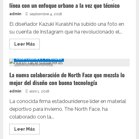
línea con un enfoque urbano a la vez que técnico
admin
septiembre 4, 2018
El diseñador Kazuki Kuraishi ha subido una foto en
su cuenta de Instagram que ha revolucionado el...
Leer
Leer Más
más
acerca
de
Colecciones / Prendas
Revelada
la
1 MIN DE LECTURA
colaboración
La nueva colaboración de North Face que mezcla lo
Kazuki
x
mejor del diseño con buena tecnología
North
Face,
admin
abril 1, 2018
una
línea
con
La conocida firma estadounidense líder en material
un
deportivo para invierno, The North Face, ha
enfoque
urbano
colaborado con la...
a
la
vez
Leer
Leer Más
que
más
técnico
acerca