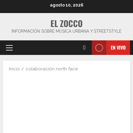
Saltar
agosto 10, 2026
al
contenido
EL ZOCCO
INFORMACIÓN SOBRE MÚSICA URBANA Y STREETSTYLE
EN VIVO
Menú
principal
Inicio
colaboración north face