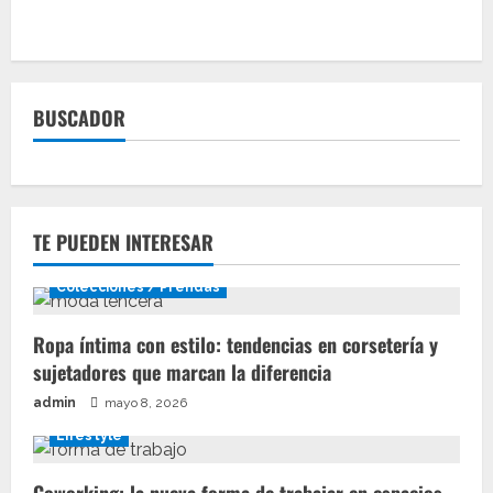
de
La
nueva
colaboración
de
North
Face
BUSCADOR
que
mezcla
lo
mejor
del
diseño
con
buena
TE PUEDEN INTERESAR
tecnología
Colecciones / Prendas
Ropa íntima con estilo: tendencias en corsetería y
sujetadores que marcan la diferencia
admin
mayo 8, 2026
Lifestyle