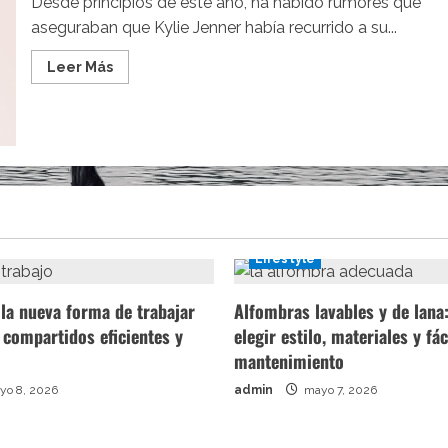
Desde principios de este año, ha habido rumores que
aseguraban que Kylie Jenner había recurrido a su...
Leer
Leer Más
más
acerca
de
Revelada
la
colaboración
entre
Kylie
Jenner
y
Kourtney
Kardashian
Lifestyle
la nueva forma de trabajar
Alfombras lavables y de lan
 compartidos eficientes y
elegir estilo, materiales y fác
mantenimiento
o 8, 2026
admin
mayo 7, 2026