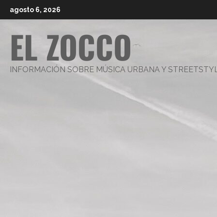
Saltar
agosto 6, 2026
al
EL ZOCCO
contenido
INFORMACIÓN SOBRE MÚSICA URBANA Y STREETSTY