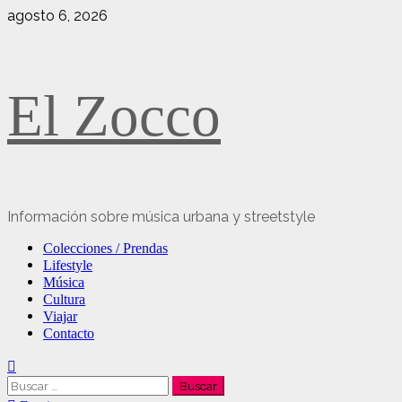
Saltar
agosto 6, 2026
al
contenido
El Zocco
Información sobre música urbana y streetstyle
Menú
Colecciones / Prendas
principal
Lifestyle
Música
Cultura
Viajar
Contacto
Buscar: