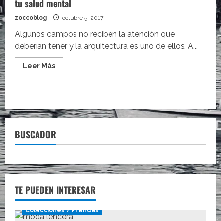
tu salud mental
zoccoblog
octubre 5, 2017
Algunos campos no reciben la atención que
deberían tener y la arquitectura es uno de ellos. A...
Leer
Leer Más
más
acerca
de
Las
ciudades
mal
diseñadas
son
perjudiciales
BUSCADOR
para
tu
salud
mental
TE PUEDEN INTERESAR
Colecciones / Prendas