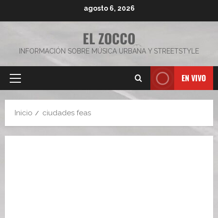
Saltar
agosto 6, 2026
al
contenido
EL ZOCCO
INFORMACIÓN SOBRE MÚSICA URBANA Y STREETSTYLE
EN VIVO
Menú
principal
Inicio
ciudades feas