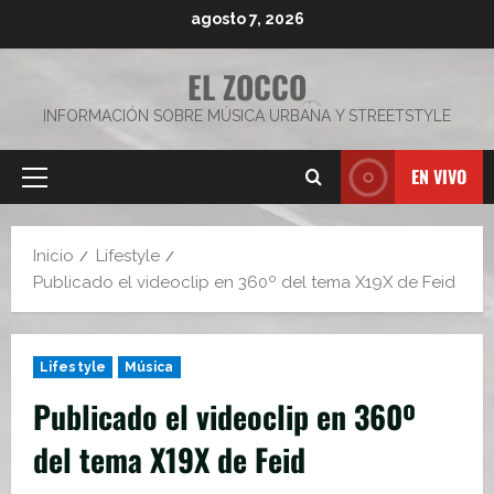
Saltar
agosto 7, 2026
al
contenido
EL ZOCCO
INFORMACIÓN SOBRE MÚSICA URBANA Y STREETSTYLE
EN VIVO
Menú
principal
Inicio
Lifestyle
Publicado el videoclip en 360º del tema X19X de Feid
Lifestyle
Música
Publicado el videoclip en 360º
del tema X19X de Feid