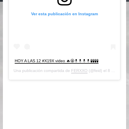
Ver esta publicación en Instagram
HOY A LAS 12 #X19X video 🔥🤩💊💊💊💊🧪🧪🧪🧪
Una publicación compartida de
FERXXO
(@feid) el
8 Jun, 2020 a las 11:29 PDT