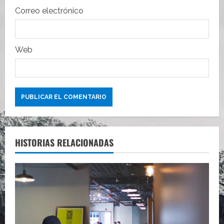
Correo electrónico
d
a
Web
s
HISTORIAS RELACIONADAS