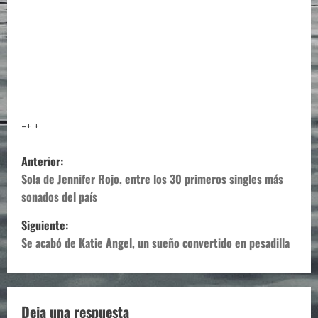
-+ +
N
Anterior:
a
Sola de Jennifer Rojo, entre los 30 primeros singles más
sonados del país
v
Siguiente:
e
Se acabó de Katie Angel, un sueño convertido en pesadilla
g
a
Deja una respuesta