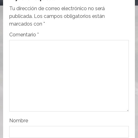
c
Tu dirección de correo electrónico no será
i
publicada.
Los campos obligatorios están
marcados con
*
ó
Comentario
*
n
d
e
e
n
t
r
Nombre
a