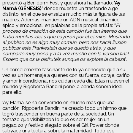
presentó a Benidorm Fest y que ahora ha llamado:
‘Ay
Mamá (GÉNESIS)’
donde muestra un trasfondo algo
distinto, en el que se ensalza mucho más la figura de las
madres. Además, mantiene un ADN musical dinámico,
épico y emocional, en palabras de la propia artista: “
El
proceso de creación de esta canción fue tan intenso que
hubo muchas ideas que cayeron por el camino. Mostrarlo
al público no es algo muy común, pero nos hacía ilusión
publicar este Frankestein que se quedó atrás, y que
comparte muy poco y a la vez mucho con la versión final.
Espero que os la disfrutéis aunque os explote la cabeza
“.
Un complemento fascinante de lo ya conocido que a su
vez es un homenaje a quienes con su fuerza, coraje, cariño
y amor incondicional nos cuidan cada día. Ellas mueven el
mundo y Rigoberta Bandini pone la banda sonora ideal
para ello.
‘Ay Mamá’ se ha convertido en mucho más que una
canción. Rigoberta Bandini ha creado todo un himno que
logró trascender en buena parte de la sociedad. Un
temazo que visibilizaba lo que es ser mujer en un
pegadizo y festivo alegato sobre el Girl Power donde
subyace una lectura sobre la maternidad. Todo ese