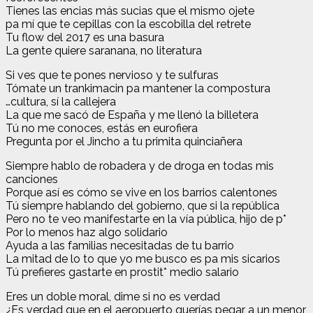
Tienes las encias más sucias que el mismo ojete
pa mí que te cepillas con la escobilla del retrete
Tu flow del 2017 es una basura
La gente quiere saranana, no literatura
Si ves que te pones nervioso y te sulfuras
Tómate un trankimacin pa mantener la compostura
…cultura, sí la callejera
La que me sacó de España y me llenó la billetera
Tú no me conoces, estás en eurofiera
Pregunta por el Jincho a tu primita quinciañera
Siempre hablo de robadera y de droga en todas mis
canciones
Porque así es cómo se vive en los barrios calentones
Tú siempre hablando del gobierno, que si la república
Pero no te veo manifestarte en la vía pública, hijo de p*
Por lo menos haz algo solidario
Ayuda a las familias necesitadas de tu barrio
La mitad de lo to que yo me busco es pa mis sicarios
Tú prefieres gastarte en prostit* medio salario
Eres un doble moral, dime si no es verdad
¿Es verdad que en el aeropuerto querías pegar a un menor