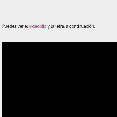
Puedes ver el
videoclip
y la letra, a continuación.