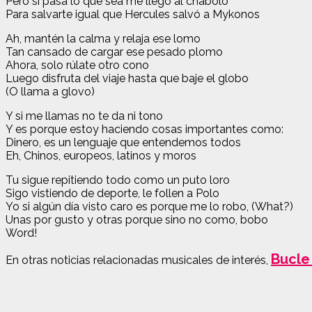
Pero si pasa lo que sea me llegó al chabolo
Para salvarte igual que Hercules salvó a Mykonos
Ah, mantén la calma y relaja ese lomo
Tan cansado de cargar ese pesado plomo
Ahora, solo rúlate otro cono
Luego disfruta del viaje hasta que baje el globo
(O llama a glovo)
Y si me llamas no te da ni tono
Y es porque estoy haciendo cosas importantes como:
Dinero, es un lenguaje que entendemos todos
Eh, Chinos, europeos, latinos y moros
Tu sigue repitiendo todo como un puto loro
Sigo vistiendo de deporte, le follen a Polo
Yo si algún día visto caro es porque me lo robo, (What?)
Unas por gusto y otras porque sino no como, bobo
Word!
Bucle 
En otras noticias relacionadas musicales de interés,