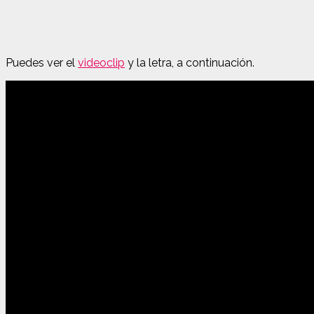
Puedes ver el
videoclip
y la letra, a continuación.