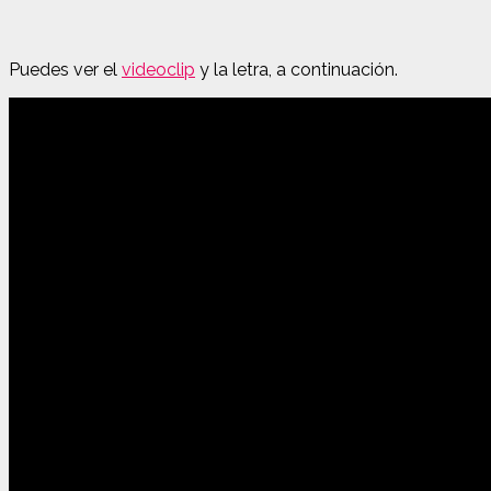
Puedes ver el
videoclip
y la letra, a continuación.