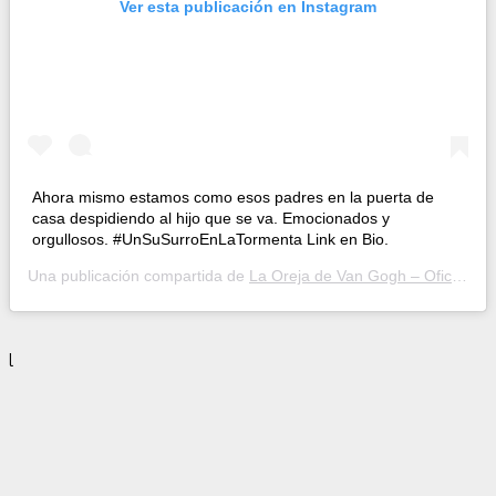
Ver esta publicación en Instagram
Ahora mismo estamos como esos padres en la puerta de
casa despidiendo al hijo que se va. Emocionados y
orgullosos. #UnSuSurroEnLaTormenta Link en Bio.
Una publicación compartida de
La Oreja de Van Gogh – Oficial
(@l
l