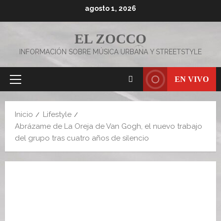
Saltar
agosto 1, 2026
al
contenido
EL ZOCCO
INFORMACIÓN SOBRE MÚSICA URBANA Y STREETSTYLE
EN VIVO
Menú
principal
Inicio
Lifestyle
Abrázame de La Oreja de Van Gogh, el nuevo trabajo
del grupo tras cuatro años de silencio