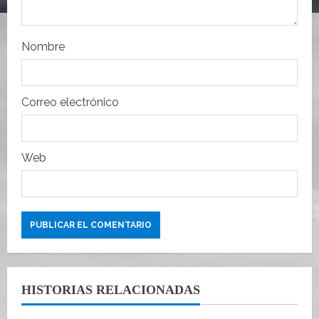
t
Nombre
r
a
Correo electrónico
d
a
Web
s
HISTORIAS RELACIONADAS