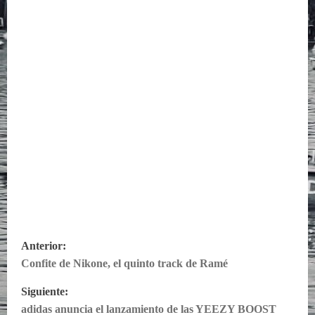
N
Anterior:
Confite de Nikone, el quinto track de Ramé
a
Siguiente:
v
adidas anuncia el lanzamiento de las YEEZY BOOST