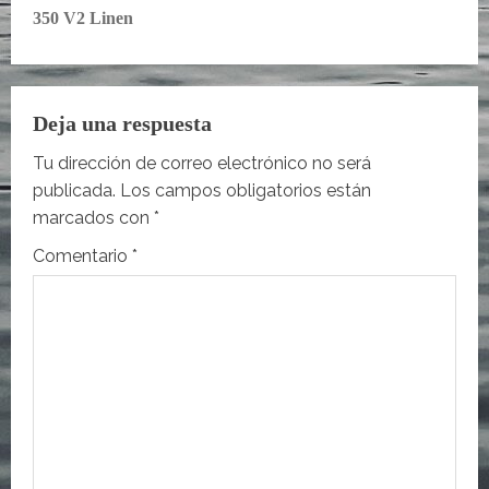
e
350 V2 Linen
g
a
Deja una respuesta
c
Tu dirección de correo electrónico no será
publicada.
Los campos obligatorios están
i
marcados con
*
ó
Comentario
*
n
d
e
e
n