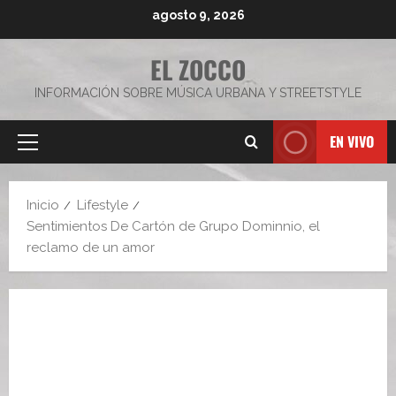
Saltar
agosto 9, 2026
al
contenido
EL ZOCCO
INFORMACIÓN SOBRE MÚSICA URBANA Y STREETSTYLE
EN VIVO
Menú
principal
Inicio
Lifestyle
Sentimientos De Cartón de Grupo Dominnio, el
reclamo de un amor