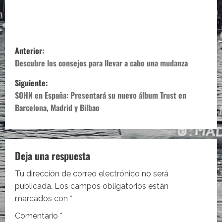
N
Anterior:
a
Descubre los consejos para llevar a cabo una mudanza
Siguiente:
v
SOHN en España: Presentará su nuevo álbum Trust en
e
Barcelona, Madrid y Bilbao
g
a
Deja una respuesta
c
Tu dirección de correo electrónico no será
i
publicada.
Los campos obligatorios están
marcados con
*
ó
Comentario
*