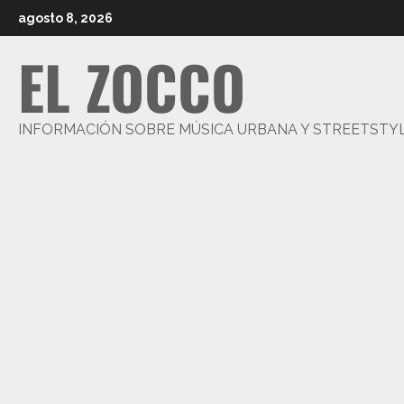
Saltar
agosto 8, 2026
al
EL ZOCCO
contenido
INFORMACIÓN SOBRE MÚSICA URBANA Y STREETSTY