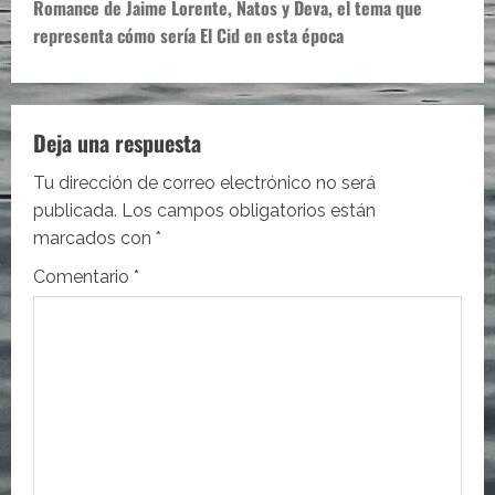
e
Romance de Jaime Lorente, Natos y Deva, el tema que
representa cómo sería El Cid en esta época
g
a
c
Deja una respuesta
i
Tu dirección de correo electrónico no será
publicada.
Los campos obligatorios están
ó
marcados con
*
n
Comentario
*
d
e
e
n