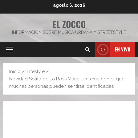
Saltar
agosto 6, 2026
al
contenido
EL ZOCCO
INFORMACIÓN SOBRE MÚSICA URBANA Y STREETSTYLE
EN VIVO
Menú
principal
Inicio
Lifestyle
Navidad Solita de La Ross Maria, un tema con el que
muchas personas pueden sentirse identificadas