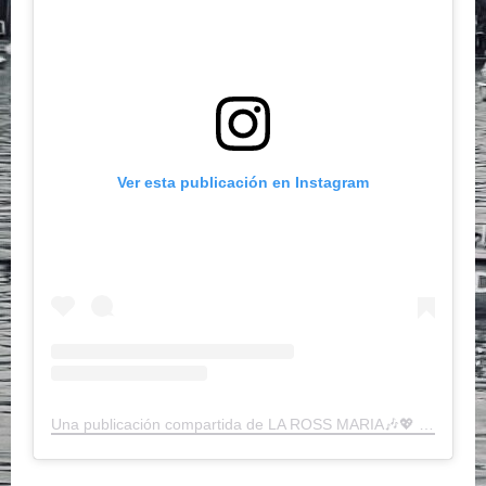
Ver esta publicación en Instagram
Una publicación compartida de LA ROSS MARIA🎶️️️💖 (@rossmariaofficial)