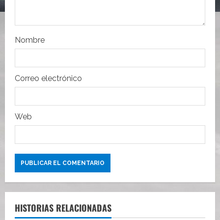
t
r
Nombre
a
d
Correo electrónico
a
s
Web
HISTORIAS RELACIONADAS