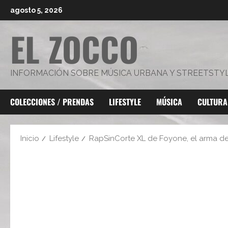
Saltar
agosto 5, 2026
al
EL ZOCCO
contenido
INFORMACIÓN SOBRE MÚSICA URBANA Y STREETSTY
COLECCIONES / PRENDAS
LIFESTYLE
MÚSICA
CULTURA
Inicio
Lifestyle
RapSinCorte XL de Foyone, el arma de