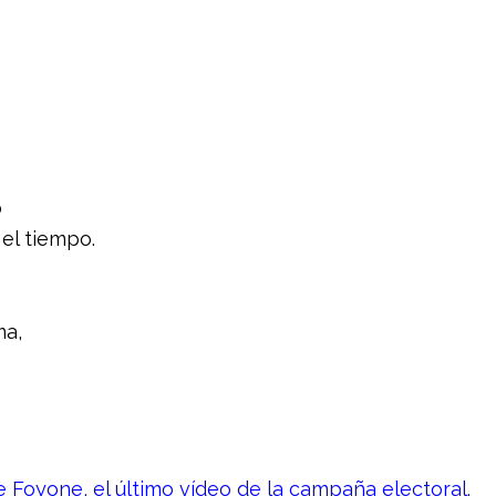
o
el tiempo.
ma,
e Foyone, el último vídeo de la campaña electoral.