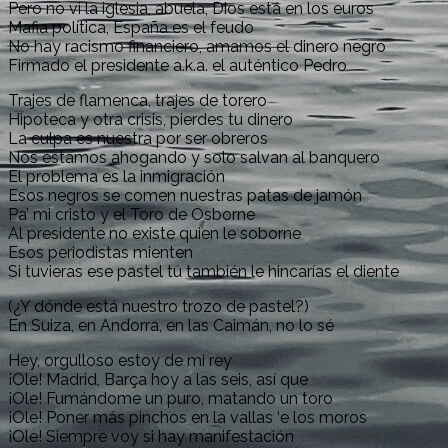
Pero no vi la iglesia, abuela, Dios está en los euros
Mafia política, España es el feudo
No hay racismo financiero, amamos el dinero negro
Firmado el presidente a.k.a. el auténtico Pedro
Trajes de flamenca, trajes de torero
Hipoteca y otra crisis, pierdes tu dinero
La culpa es nuestra por ser obreros
Nos estamos ahogando y solo salvan al banquero
El problema es la inmigración
Esos negros se comen nuestras patas de jamón
Pa’ mi cristo y el Toro de Osborne
Al presidente no existe quien le soborne
Esos periodistas mienten
Si tuvieras ese pastel tú también le hincarías el diente
(¿Y dónde está nuestro trozo de pastel?)
En Suiza, en Andorra, en las Caimán, no lo sé
Hey, orgulloso estoy de mi rey
¡Ole! Madrid, Barça hoy a las seis, así que
¡Ole! Fumándome un puro, matando un toro
¡Ole! Poner más pinchos en la vallas ‘e los moros
¡Ole! Siempre voy si hay manifestación