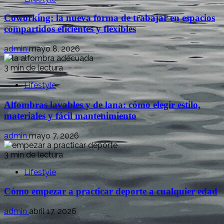
Coworking: la nueva forma de trabajar en espacios
compartidos eficientes y flexibles
admin
mayo 8, 2026
3 min de lectura
Lifestyle
Alfombras lavables y de lana: cómo elegir estilo,
materiales y fácil mantenimiento
admin
mayo 7, 2026
3 min de lectura
Lifestyle
Cómo empezar a practicar deporte a cualquier edad
admin
abril 17, 2026