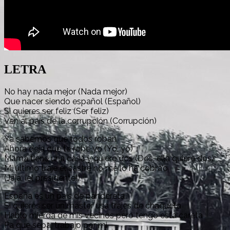
LETRA
No hay nada mejor (Nada mejor)
Que nacer siendo español (Español)
Si quieres ser feliz (Ser feliz)
Ven al país de la corrupción (Corrupción)
Ya sabemos que todos roban
Ahora deja que te robe yo (Yo, yo)
Mamá tiene una casa y quiere dos (Dos, ella quiere dos)
Mi último traje el sastre no me lo ha cobra’o
(Jaja, ¡el presidente!)
España es un país de pandereta
Si quieres ser un máster usa trajes de chaqueta
Hablo mierda de mis vecinos pero tengo esta careta
Pa que sepa, trabajo por mi