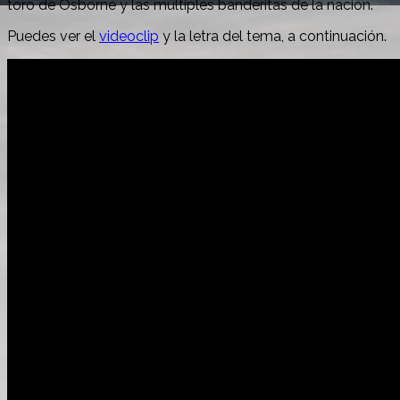
toro de Osborne y las múltiples banderitas de la nación.
Puedes ver el
videoclip
y la letra del tema, a continuación.