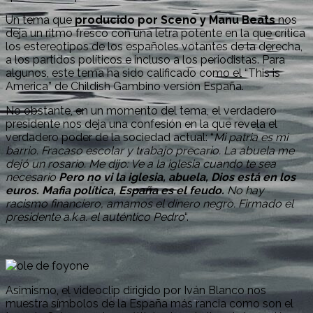
Un tema que
producido por Sceno y Manu Beats
nos
deja un ritmo fresco con una letra potente en la que crítica
los estereotipos de los españoles votantes de la derecha,
a los partidos políticos e incluso a los periodistas. Para
algunos, este tema ha sido calificado como el “This is
America” de Childish Gambino versión España.
No obstante, en un momento del tema, el verdadero
presidente nos deja una confesión en la que revela el
verdadero poder de la sociedad actual: “
Mi patria es mi
barrio. Fracaso escolar y trabajo precario. La abuela me
dejó un rosario. Me dijo: Ve a la iglesia cuando te sea
necesario
Pero no vi la iglesia, abuela, Dios está en los
euros. Mafia política, España es el feudo.
No hay
racismo financiero, amamos el dinero negro. Firmado el
presidente a.k.a. el auténtico Pedro
“.
Asimismo, el videoclip dirigido por Iván Blanco nos
muestra símbolos de la España más rancia como son el