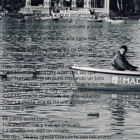
“Salvame” pa’ mi mujer y el fútbol pa’ mi
Con eso me conformo y soy feliz
Es a lo que aspiramos lo que estamos por aquí
Yeh, robar es deporte nacional
Cuatro años después yo los volveré a votar
Siendo político es normal
Pero pa’ la cárcel si insultas a la casa real
(¿Y dónde está nuestro trozo de pastel?)
En Suiza, en Andorra, en las Caimán, no lo sé
Hey, orgulloso estoy de mi rey
¡Ole! Madrid, Barça hoy a las seis, así que
¡Ole! Fumándome un puro, matando un toro
¡Ole! Poner más pinchos en la vallas ‘e los moros
¡Ole! Siempre voy si hay manifestación
¡Ole! Me quedé dormi’o el día ‘e la votación
¡Ole! La siesta, esa es mi única religión
Ole, ole y ¡ole!
Mi patria es mi barrio
Fracaso escolar y trabajo precario
La abuela me dejó un rosario
Me dijo: “Ve a la iglesia cuando te sea necesario”