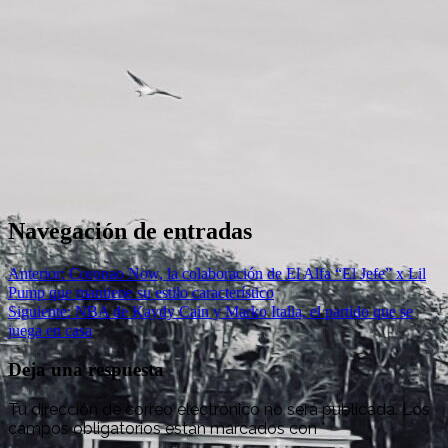
Navegación de entradas
Anterior:
Coronao Now, la colaboración de El Alfa “El Jefe” x Lil
Pump que mantiene su estilo característico
Siguiente:
NBA de Kaydy Cain y Marko Italia, el partido que se
juega en casa
Deja una respuesta
Tu dirección de correo electrónico no será publicada.
Los
campos obligatorios están marcados con
*