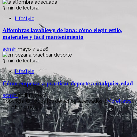
3 min de lectura
Lifestyle
Alfombras lavables y de lana: cómo elegir estilo,
materiales y fácil mantenimiento
admin
mayo 7, 2026
3 min de lectura
Lifestyle
Cómo empezar a practicar deporte a cualquier edad
admin
abril 17, 2026
Copyright © Todos los derechos reservados.
|
MoreNews
por AF themes.