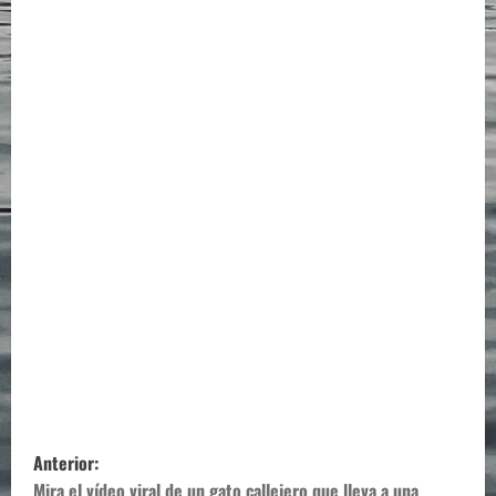
N
Anterior:
Mira el vídeo viral de un gato callejero que lleva a una