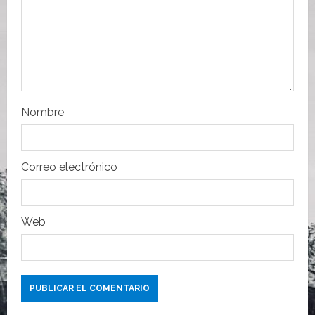
e
n
t
r
Nombre
a
d
Correo electrónico
a
s
Web