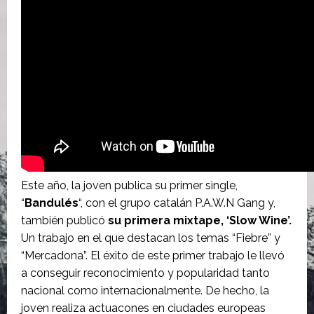
Este año, la joven publica su primer single,
“
Bandulés
“, con el grupo catalán P.A.W.N Gang y,
también publicó
su primera mixtape, ‘Slow Wine’.
Un trabajo en el que destacan los temas “Fiebre” y
“Mercadona”. El éxito de este primer trabajo le llevó
a conseguir reconocimiento y popularidad tanto
nacional como internacionalmente. De hecho, la
joven realiza actuacones en ciudades europeas