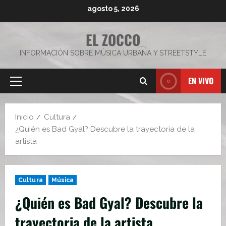
Saltar
agosto 5, 2026
al
contenido
EL ZOCCO
INFORMACIÓN SOBRE MÚSICA URBANA Y STREETSTYLE
EN VIVO
Menú
principal
Inicio
Cultura
¿Quién es Bad Gyal? Descubre la trayectoria de la
artista
Cultura
Música
¿Quién es Bad Gyal? Descubre la
trayectoria de la artista