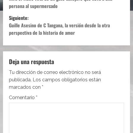
a
persona al supermercado
v
Siguiente:
e
Guille Asesino de C Tangana, la versión desde la otra
perspectiva de la historia de amor
g
a
c
Deja una respuesta
i
Tu dirección de correo electrónico no será
publicada.
Los campos obligatorios están
ó
marcados con
*
n
Comentario
*
d
e