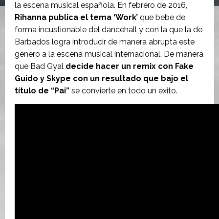
la escena musical española. En febrero de 2016,
Rihanna publica el tema ‘Work’
que bebe de
forma incustionable del dancehall y con la que la de
Barbados logra introducir de manera abrupta este
género a la escena musical internacional. De manera
que Bad Gyal
decide hacer un remix con Fake
Guido y Skype con un resultado que bajo el
título de “Pai”
se convierte en todo un éxito.