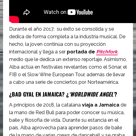
Durante el año 2017, su éxito se consolida y se
dedica de forma completa a la industria musical. De
hecho, la joven continúa con su proyección
internacional y llega a ser
portada de
Pitchfork
,
medio que le dedica un extenso reportaje. Asimismo,
Alba actúa en festivales revelantes como el Sónar, el
FIB o el Slow Wine European Tour, además de llevar
a cabo una serie de conciertos por Norteamérica.
¿BAD GYAL EN JAMAICA? ¿
‘WORLDWIDE ANGEL’
?
A principios de 2018, la catalana
viaja a Jamaica
de
la mano de Red Bull para poder conocer su música,
baile y filosofía de vida. Durante su estancia en el
país, Alba aprovecha para aprender pasos de baile
de la mano de varias crews de dancehall y se graba