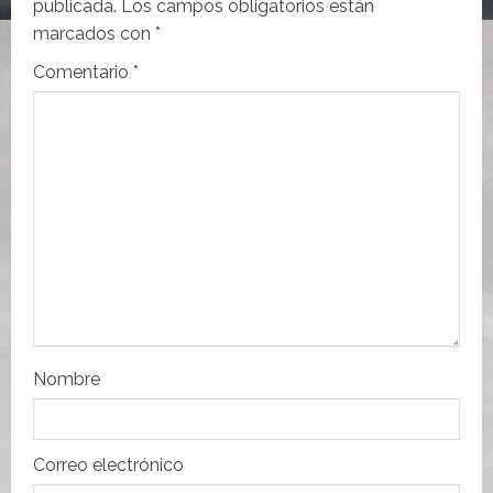
i
publicada.
Los campos obligatorios están
marcados con
*
ó
Comentario
*
n
d
e
e
n
t
r
Nombre
a
Correo electrónico
d