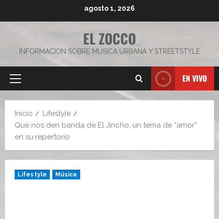
Saltar
agosto 1, 2026
al
contenido
EL ZOCCO
INFORMACIÓN SOBRE MÚSICA URBANA Y STREETSTYLE
EN VIVO
Menú
principal
Inicio
Lifestyle
Que nos den banda de El Jincho, un tema de “amor”
en su repertorio
Lifestyle
Música