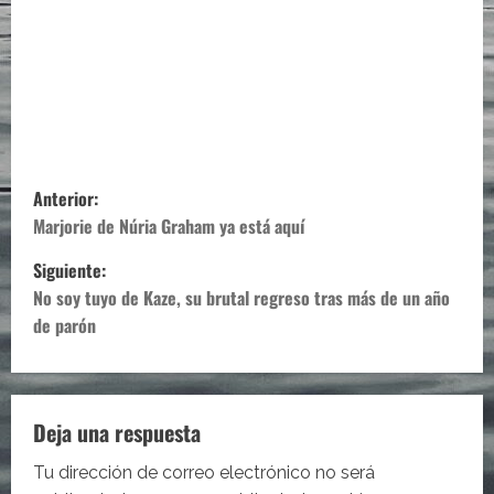
N
Anterior:
a
Marjorie de Núria Graham ya está aquí
Siguiente:
v
No soy tuyo de Kaze, su brutal regreso tras más de un año
e
de parón
g
a
Deja una respuesta
c
Tu dirección de correo electrónico no será