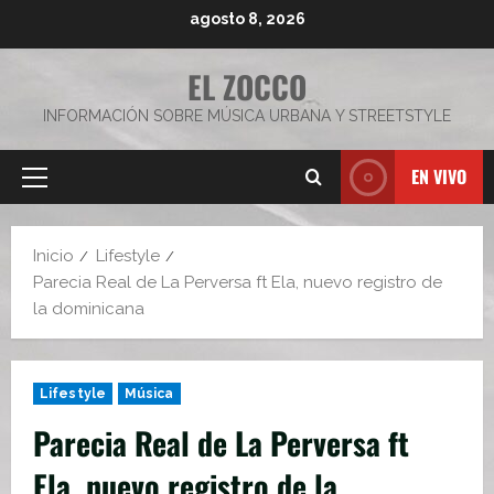
Saltar
agosto 8, 2026
al
contenido
EL ZOCCO
INFORMACIÓN SOBRE MÚSICA URBANA Y STREETSTYLE
EN VIVO
Menú
principal
Inicio
Lifestyle
Parecia Real de La Perversa ft Ela, nuevo registro de
la dominicana
Lifestyle
Música
Parecia Real de La Perversa ft
Ela, nuevo registro de la