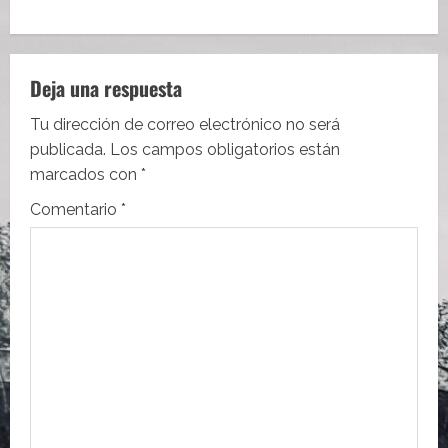
g
a
c
Deja una respuesta
i
Tu dirección de correo electrónico no será
publicada.
Los campos obligatorios están
ó
marcados con
*
n
Comentario
*
d
e
e
n
t