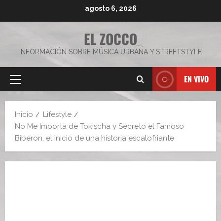
Saltar
agosto 6, 2026
al
contenido
EL ZOCCO
INFORMACIÓN SOBRE MÚSICA URBANA Y STREETSTYLE
EN VIVO
Menú
principal
Inicio
Lifestyle
No Me Importa de Tokischa y Secreto el Famoso
Biberon, el inicio de una historia escalofriante