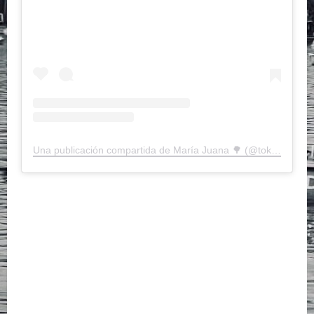
Una publicación compartida de María Juana 🌳 (@tokischa.trapterretre)