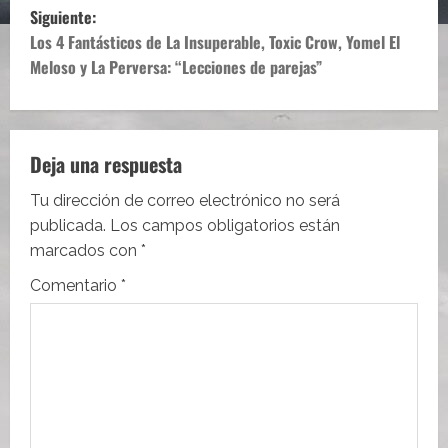
v
Siguiente:
e
Los 4 Fantásticos de La Insuperable, Toxic Crow, Yomel El
Meloso y La Perversa: “Lecciones de parejas”
g
a
c
Deja una respuesta
i
Tu dirección de correo electrónico no será
publicada.
Los campos obligatorios están
ó
marcados con
*
n
Comentario
*
d
e
e