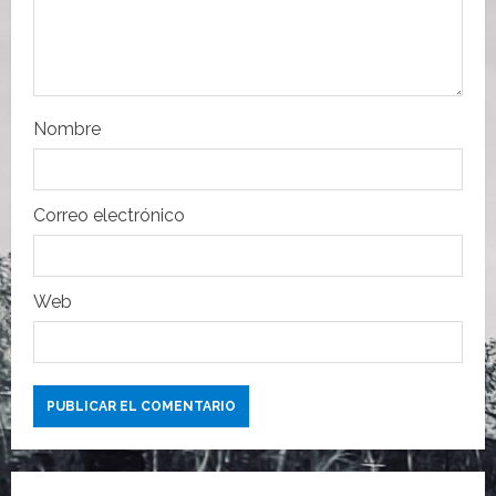
n
t
r
Nombre
a
d
Correo electrónico
a
s
Web