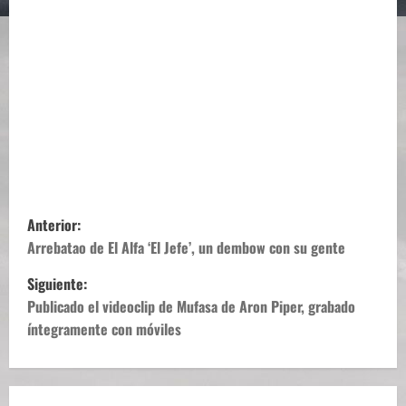
N
Anterior:
a
Arrebatao de El Alfa ‘El Jefe’, un dembow con su gente
Siguiente:
v
Publicado el videoclip de Mufasa de Aron Piper, grabado
e
íntegramente con móviles
g