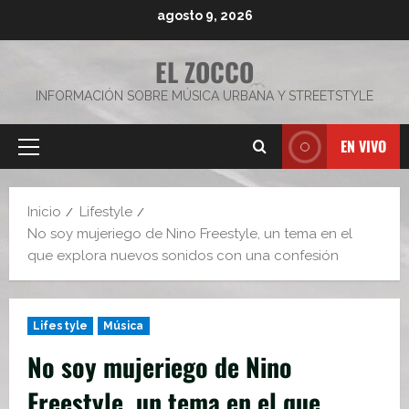
Saltar
agosto 9, 2026
al
contenido
EL ZOCCO
INFORMACIÓN SOBRE MÚSICA URBANA Y STREETSTYLE
EN VIVO
Menú
principal
Inicio
Lifestyle
No soy mujeriego de Nino Freestyle, un tema en el
que explora nuevos sonidos con una confesión
Lifestyle
Música
No soy mujeriego de Nino
Freestyle, un tema en el que