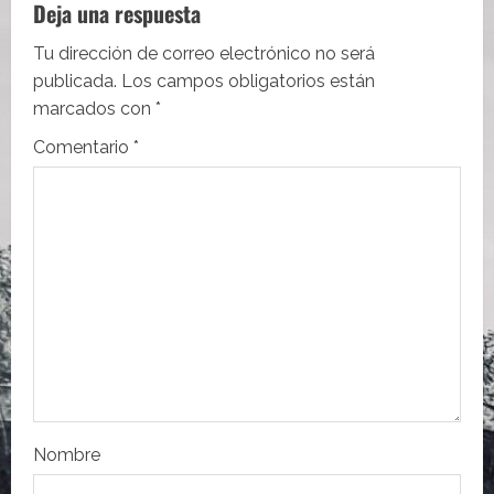
a
Deja una respuesta
c
Tu dirección de correo electrónico no será
i
publicada.
Los campos obligatorios están
marcados con
*
ó
Comentario
*
n
d
e
e
n
t
r
Nombre