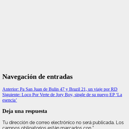
Navegación de entradas
Anterior:
Pa San Juan de Bulin 47 y Brazil 21, un viaje por RD
Siguiente:
Loco Por Verte de Jory Boy, single de su nuevo EP ‘La
esencia’
Deja una respuesta
Tu dirección de correo electrónico no será publicada.
Los
campos obligatorios están marcados con
*