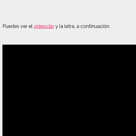
Puedes ver el
videoclip
y la letra, a continuación.