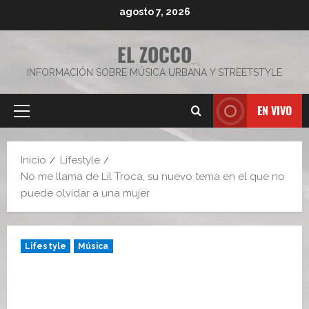
Saltar
agosto 7, 2026
al
contenido
EL ZOCCO
INFORMACIÓN SOBRE MÚSICA URBANA Y STREETSTYLE
EN VIVO
Menú
principal
Inicio
Lifestyle
No me llama de Lil Troca, su nuevo tema en el que no
puede olvidar a una mujer
Lifestyle
Música