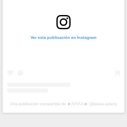
Ver esta publicación en Instagram
Una publicación compartida de ☻𝔸𝕀𝕊𝕊𝔸☻ (@aissa.aslani)