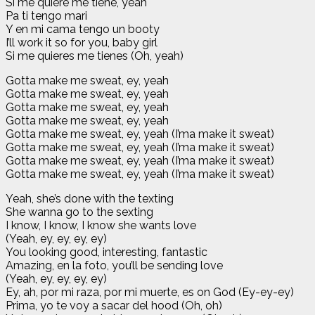
Si me quiere me tiene, yeah
Pa ti tengo mari
Y en mi cama tengo un booty
I’ll work it so for you, baby girl
Si me quieres me tienes (Oh, yeah)
Gotta make me sweat, ey, yeah
Gotta make me sweat, ey, yeah
Gotta make me sweat, ey, yeah
Gotta make me sweat, ey, yeah
Gotta make me sweat, ey, yeah (I’ma make it sweat)
Gotta make me sweat, ey, yeah (I’ma make it sweat)
Gotta make me sweat, ey, yeah (I’ma make it sweat)
Gotta make me sweat, ey, yeah (I’ma make it sweat)
Yeah, she’s done with the texting
She wanna go to the sexting
I know, I know, I know she wants love
(Yeah, ey, ey, ey, ey)
You looking good, interesting, fantastic
Amazing, en la foto, you’ll be sending love
(Yeah, ey, ey, ey, ey)
Ey, ah, por mi raza, por mi muerte, es on God (Ey-ey-ey)
Prima, yo te voy a sacar del hood (Oh, oh)