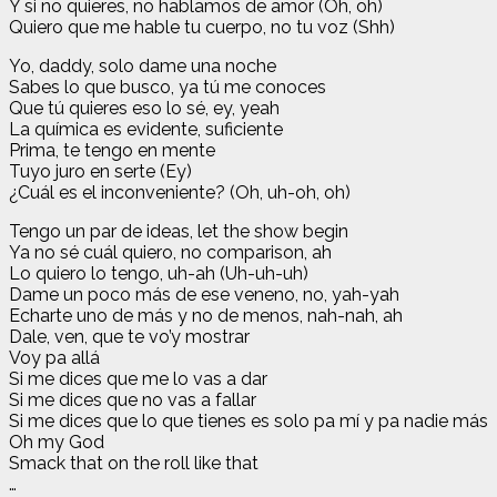
Y si no quieres, no hablamos de amor (Oh, oh)
Quiero que me hable tu cuerpo, no tu voz (Shh)
Yo, daddy, solo dame una noche
Sabes lo que busco, ya tú me conoces
Que tú quieres eso lo sé, ey, yeah
La química es evidente, suficiente
Prima, te tengo en mente
Tuyo juro en serte (Ey)
¿Cuál es el inconveniente? (Oh, uh-oh, oh)
Tengo un par de ideas, let the show begin
Ya no sé cuál quiero, no comparison, ah
Lo quiero lo tengo, uh-ah (Uh-uh-uh)
Dame un poco más de ese veneno, no, yah-yah
Echarte uno de más y no de menos, nah-nah, ah
Dale, ven, que te vo’y mostrar
Voy pa allá
Si me dices que me lo vas a dar
Si me dices que no vas a fallar
Si me dices que lo que tienes es solo pa mí y pa nadie más
Oh my God
Smack that on the roll like that
…