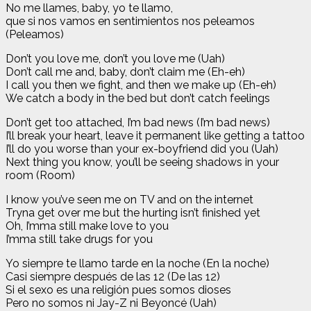
No me llames, baby, yo te llamo,
que si nos vamos en sentimientos nos peleamos
(Peleamos)
Don’t you love me, don’t you love me (Uah)
Don’t call me and, baby, don’t claim me (Eh-eh)
I call you then we fight, and then we make up (Eh-eh)
We catch a body in the bed but don’t catch feelings
Don’t get too attached, I’m bad news (I’m bad news)
I’ll break your heart, leave it permanent like getting a tattoo
I’ll do you worse than your ex-boyfriend did you (Uah)
Next thing you know, you’ll be seeing shadows in your
room (Room)
I know you’ve seen me on TV and on the internet
Tryna get over me but the hurting isn’t finished yet
Oh, I’mma still make love to you
I’mma still take drugs for you
Yo siempre te llamo tarde en la noche (En la noche)
Casi siempre después de las 12 (De las 12)
Si el sexo es una religión pues somos dioses
Pero no somos ni Jay-Z ni Beyoncé (Uah)