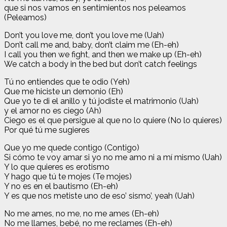
que si nos vamos en sentimientos nos peleamos
(Peleamos)
Don’t you love me, don’t you love me (Uah)
Don’t call me and, baby, don’t claim me (Eh-eh)
I call you then we fight, and then we make up (Eh-eh)
We catch a body in the bed but don’t catch feelings
Tú no entiendes que te odio (Yeh)
Que me hiciste un demonio (Eh)
Que yo te di el anillo y tú jodiste el matrimonio (Uah)
y el amor no es ciego (Ah)
Ciego es el que persigue al que no lo quiere (No lo quieres)
Por qué tú me sugieres
Que yo me quede contigo (Contigo)
Si cómo te voy amar si yo no me amo ni a mí mismo (Uah)
Y lo que quieres es erotismo
Y hago que tú te mojes (Te mojes)
Y no es en el bautismo (Eh-eh)
Y es que nos metiste uno de eso’ sismo’, yeah (Uah)
No me ames, no me, no me ames (Eh-eh)
No me llames, bebé, no me reclames (Eh-eh)