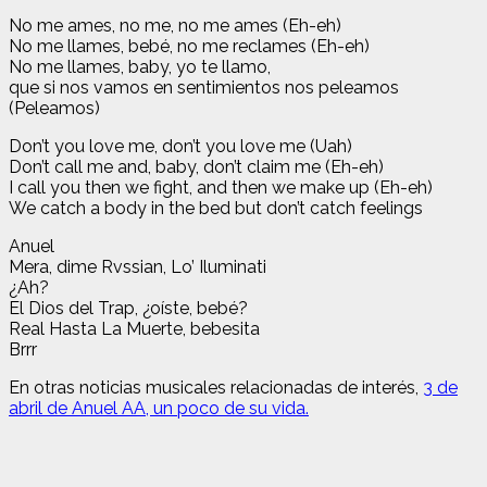
No me ames, no me, no me ames (Eh-eh)
No me llames, bebé, no me reclames (Eh-eh)
No me llames, baby, yo te llamo,
que si nos vamos en sentimientos nos peleamos
(Peleamos)
Don’t you love me, don’t you love me (Uah)
Don’t call me and, baby, don’t claim me (Eh-eh)
I call you then we fight, and then we make up (Eh-eh)
We catch a body in the bed but don’t catch feelings
Anuel
Mera, dime Rvssian, Lo’ Iluminati
¿Ah?
El Dios del Trap, ¿oíste, bebé?
Real Hasta La Muerte, bebesita
Brrr
En otras noticias musicales relacionadas de interés,
3 de
abril de Anuel AA, un poco de su vida.