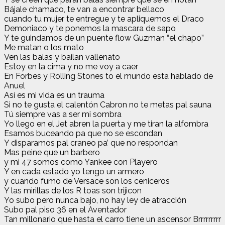
Bájale chamaco, te van a encontrar bellaco
cuando tu mujer te entregue y te apliquemos el Draco
Demoniaco y te ponemos la mascara de sapo
Y te guindamos de un puente flow Guzman “el chapo”
Me matan o los mato
Ven las balas y bailan vallenato
Estoy en la cima y no me voy a caer
En Forbes y Rolling Stones to el mundo esta hablado de
Anuel
Así es mi vida es un trauma
Si no te gusta el calentón Cabron no te metas pal sauna
Tú siempre vas a ser mi sombra
Yo llego en el Jet abren la puerta y me tiran la alfombra
Esamos buceando pa que no se escondan
Y disparamos pal craneo pa’ que no respondan
Mas peine que un barbero
y mi 47 somos como Yankee con Playero
Y en cada estado yo tengo un armero
y cuando fumo de Versace son los ceniceros
Y las mirillas de los R toas son trijicon
Yo subo pero nunca bajo, no hay ley de atracción
Subo pal piso 36 en el Aventador
Tan millonario que hasta el carro tiene un ascensor Brrrrrrrrr