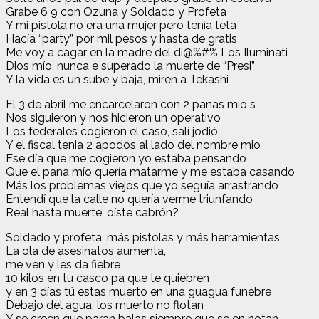
Grabe 6 9 con Ozuna y Soldado y Profeta
Y mi pistola no era una mujer pero tenía teta
Hacía “party” por mil pesos y hasta de gratis
Me voy a cagar en la madre del di@%#% Los Iluminati
Dios mío, nunca e superado la muerte de “Presi”
Y la vida es un sube y baja, miren a Tekashi
El 3 de abril me encarcelaron con 2 panas mío s
Nos siguieron y nos hicieron un operativo
Los federales cogieron el caso, salí jodió
Y el fiscal tenia 2 apodos al lado del nombre mio
Ese día que me cogieron yo estaba pensando
Que el pana mío quería matarme y me estaba casando
Más los problemas viejos que yo seguía arrastrando
Entendí que la calle no quería verme triunfando
Real hasta muerte, oíste cabrón?
Soldado y profeta, más pistolas y más herramientas
La ola de asesinatos aumenta,
me ven y les da fiebre
10 kilos en tu casco pa que te quiebren
y en 3 días tú estas muerto en una guagua funebre
Debajo del agua, los muerto no flotan
Y se creen que paran balas siempre que se en notan