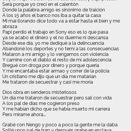
Será porque yo crecí en el calentón
Donde la palabra amigo es sinónimo de traición
A los 15 años el banco nos iba a quitar la casa
Mi mai llorando dice todo va a estar hasta el bien y me
abraza
Papi perdió el trabajo en Sony eso es lo que pasa
ya se acabo el dinero y el no duerme ni descansa
Desde ese día, yo me dediqué a la delincuencia
Abandoné los deportes y no temí a las consecuencias
Mataron a mi amigo y lo vengamos con violencia
Y camine con el diablo el resto de mi adolescencia
Bregué con droga por dinero y porque quería
Y me encantaba estar armao y correr de la policía
Un cristiano me dijo que un día me matarían
Me trataron de secuestrar y casi me moría
Dios obra en senderos misteriosos
Un día me trataron de secuestrar pero salí con vida
A los pal de días me cogieron preso
Y me habían dicho que se había muerto mi carrera
Pero mírame ahora….
Grabé con Nengo y poco a poco la gente me la daba
Solté unos pal de trap y después grabe en esclava