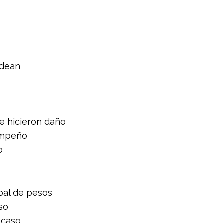
odean
e hicieron daño
empeño
o
 pal de pesos
so
 caso