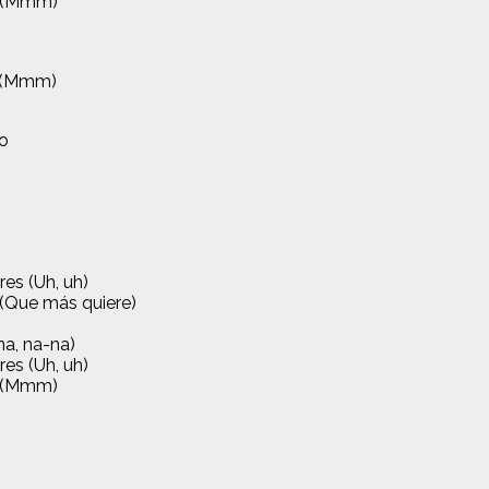
e (Mmm)
o (Mmm)
lo
es (Uh, uh)
 (Que más quiere)
na, na-na)
es (Uh, uh)
e (Mmm)