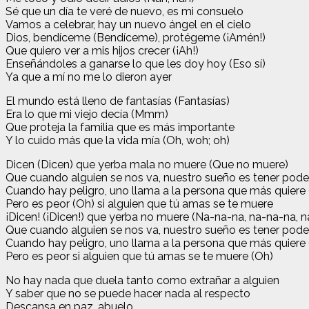
Sé que un día te veré de nuevo, es mi consuelo
Vamos a celebrar, hay un nuevo ángel en el cielo
Dios, bendíceme (Bendíceme), protégeme (¡Amén!)
Que quiero ver a mis hijos crecer (¡Ah!)
Enseñándoles a ganarse lo que les doy hoy (Eso sí)
Ya que a mí no me lo dieron ayer
El mundo está lleno de fantasías (Fantasías)
Era lo que mi viejo decía (Mmm)
Que proteja la familia que es más importante
Y lo cuido más que la vida mía (Oh, woh; oh)
Dicen (Dicen) que yerba mala no muere (Que no muere)
Que cuando alguien se nos va, nuestro sueño es tener poder
Cuando hay peligro, uno llama a la persona que más quiere
Pero es peor (Oh) si alguien que tú amas se te muere
¡Dicen! (¡Dicen!) que yerba no muere (Na-na-na, na-na-na, n
Que cuando alguien se nos va, nuestro sueño es tener poder
Cuando hay peligro, uno llama a la persona que más quier
Pero es peor si alguien que tú amas se te muere (Oh)
No hay nada que duela tanto como extrañar a alguien
Y saber que no se puede hacer nada al respecto
Descansa en paz, abuelo