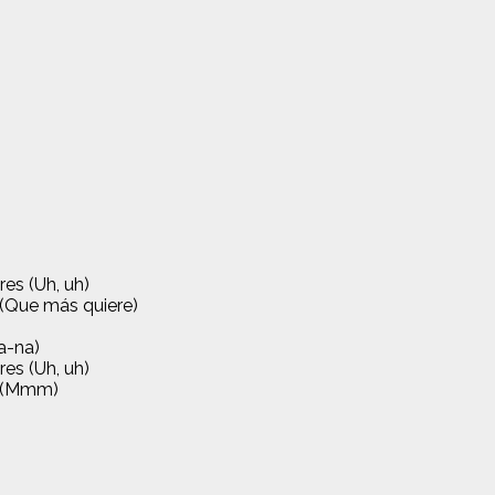
es (Uh, uh)
 (Que más quiere)
a-na)
es (Uh, uh)
e (Mmm)