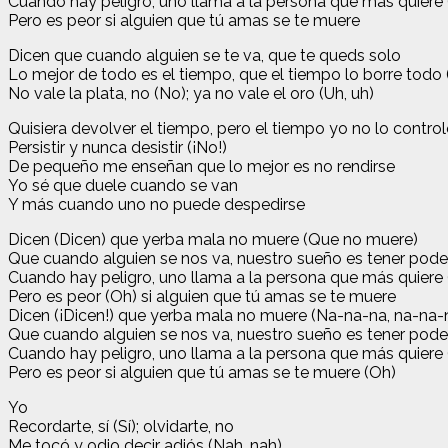
Cuando hay peligro, uno llama a la persona que más quier
Pero es peor si alguien que tú amas se te muere
Dicen que cuando alguien se te va, que te queds solo
Lo mejor de todo es el tiempo, que el tiempo lo borre tod
No vale la plata, no (No); ya no vale el oro (Uh, uh)
Quisiera devolver el tiempo, pero el tiempo yo no lo contro
Persistir y nunca desistir (¡No!)
De pequeño me enseñan que lo mejor es no rendirse
Yo sé que duele cuando se van
Y más cuando uno no puede despedirse
Dicen (Dicen) que yerba mala no muere (Que no muere)
Que cuando alguien se nos va, nuestro sueño es tener poder
Cuando hay peligro, uno llama a la persona que más quiere
Pero es peor (Oh) si alguien que tú amas se te muere
Dicen (¡Dicen!) que yerba mala no muere (Na-na-na, na-na-
Que cuando alguien se nos va, nuestro sueño es tener poder
Cuando hay peligro, uno llama a la persona que más quier
Pero es peor si alguien que tú amas se te muere (Oh)
Yo
Recordarte, sí (Sí); olvidarte, no
Me tocó y odio decir adiós (Nah, nah)