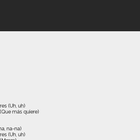
es (Uh, uh)
 (Que más quiere)
na, na-na)
es (Uh, uh)