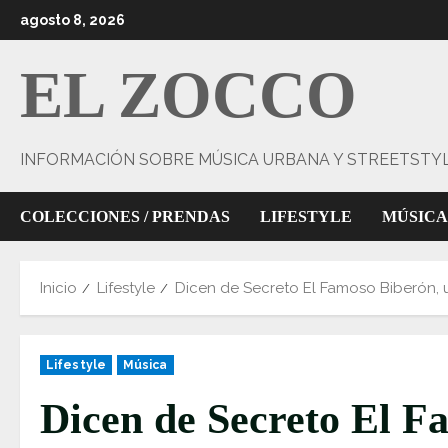
Saltar
agosto 8, 2026
al
contenido
EL ZOCCO
INFORMACIÓN SOBRE MÚSICA URBANA Y STREETSTY
COLECCIONES / PRENDAS
LIFESTYLE
MÚSICA
Inicio
Lifestyle
Dicen de Secreto El Famoso Biberón,
Lifestyle
Música
Dicen de Secreto El F