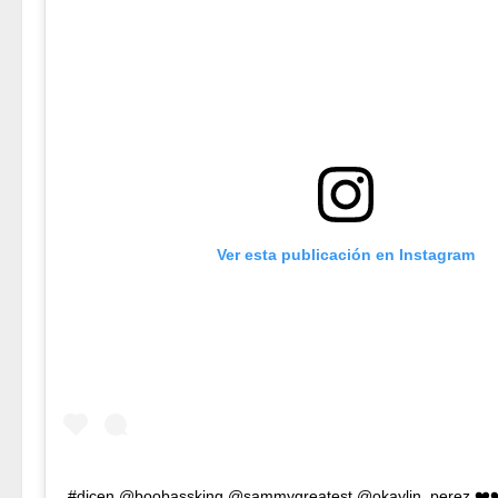
Ver esta publicación en Instagram
#dicen @boobassking @sammygreatest @okaylin_perez ❤️❤