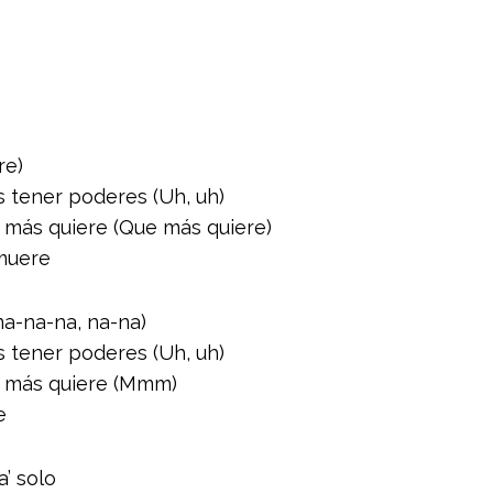
re)
 tener poderes (Uh, uh)
 más quiere (Que más quiere)
 muere
na-na-na, na-na)
 tener poderes (Uh, uh)
e más quiere (Mmm)
e
’ solo