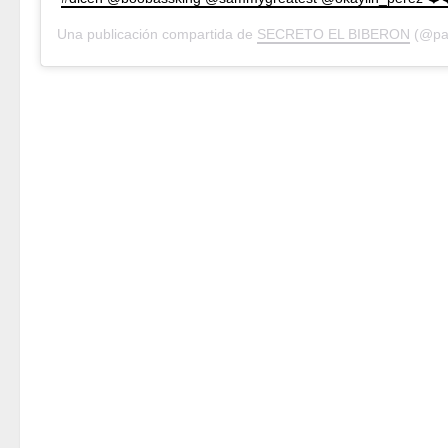
Una publicación compartida de
SECRETO EL BIBERON
(@pap