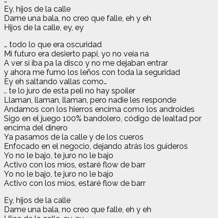
Ey, hijos de la calle
Dame una bala, no creo que falle, eh y eh
Hijos de la calle, ey, ey
… todo lo que era oscuridad
Mi futuro era desierto papi, yo no veía na
A ver si iba pa la disco y no me dejaban entrar
y ahora me fumo los leños con toda la seguridad
Ey eh saltando vallas como…
.. te lo juro de esta peli no hay spoiler
Llaman, llaman, llaman, pero nadie les responde
Andamos con los hierros encima como los androides
Sigo en el juego 100% bandolero, código de lealtad por
encima del dinero
Ya pasamos de la calle y de los cueros
Enfocado en el negocio, dejando atrás los guideros
Yo no le bajo, te juro no le bajo
Activo con los míos, estaré flow de barr
Yo no le bajo, te juro no le bajo
Activo con los míos, estaré flow de barr
Ey, hijos de la calle
Dame una bala, no creo que falle, eh y eh