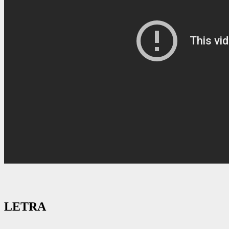
LETRA
…